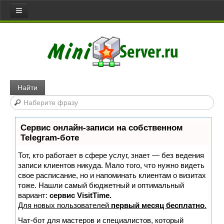
Все статьи
Главная
Сервера
Web server
Найти
Игровой сервер
Медиа сервер
Сервис онлайн-записи на собственном
Файловый сервер
Telegram-боте
Сервер доступа
Тот, кто работает в сфере услуг, знает — без ведения
Коммуникативный сервер
записи клиентов никуда. Мало того, что нужно видеть
свое расписание, но и напоминать клиентам о визитах
Примеры серверов
тоже. Нашли самый бюджетный и оптимальный
вариант:
сервис VisitTime.
Сайты
Для новых пользователей
первый месяц бесплатно
.
Joomla
Чат-бот для мастеров и специалистов, который