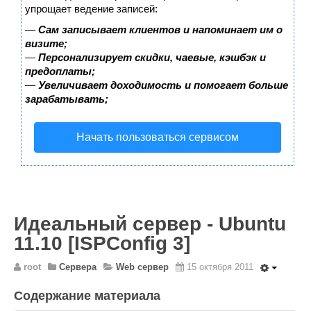
Wordpress
упрощает ведение записей:
HTML 5
—
Сам записывает клиентов и напоминает им о
визите;
Общее
—
Персонализирует скидки, чаевые, кэшбэк и
предоплаты;
FAQ
—
Увеличивает доходимость и помогает больше
зарабатывать;
Программы
Оборудование
Начать пользоваться сервисом
Операционные системы
Общее
Новости
Из жизни mini Server
Идеальный сервер - Ubuntu
В интернете
11.10 [ISPConfig 3]
Разное
root
Сервера
Web сервер
15 октября 2011
Контакты
Содержание материала
Поиск по сайту