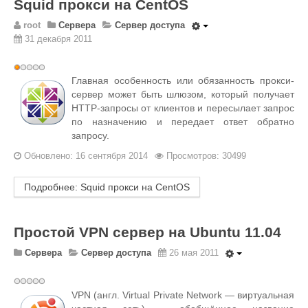
Squid прокси на CentOS
Wordpress
root
Сервера
Сервер доступа
HTML 5
31 декабря 2011
Общее
Рейтинг:
FAQ
1
/
5
Главная особенность или обязанность прокси-
сервер может быть шлюзом, который получает
Программы
HTTP-запросы от клиентов и пересылает запрос
Оборудование
по назначению и передает ответ обратно
запросу.
Операционные системы
Обновлено: 16 сентября 2014
Просмотров: 30499
Общее
Новости
Подробнее: Squid прокси на CentOS
Из жизни mini Server
Простой VPN сервер на Ubuntu 11.04
В интернете
Сервера
Сервер доступа
26 мая 2011
Разное
Контакты
VPN (англ. Virtual Private Network — виртуальная
Поиск по сайту