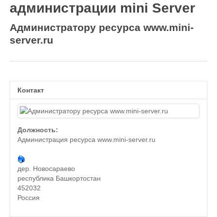
администрации mini Server
Wordpress
HTML 5
Администратору ресурса www.mini-
Общее
server.ru
FAQ
Программы
Оборудование
Контакт
Операционные системы
Общее
Должность:
Новости
Администрация ресурса www.mini-server.ru
Из жизни mini Server
В интернете
дер. Новосараево
республика Башкортостан
Разное
452032
Контакты
Россия
Поиск по сайту