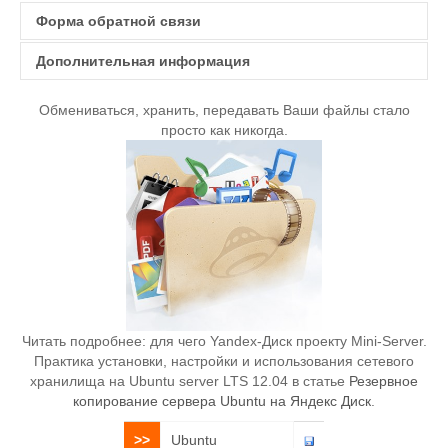
Форма обратной связи
Дополнительная информация
Отправить сообщение. Все поля,
отмеченные звёздочкой, являются
Обмениваться, хранить, передавать Ваши файлы стало
просто как никогда.
Мы предлагаем услуги по
обязательными.
установке и настройке
серверов
под управлением
операционных систем
Ubuntu
,
Debian
и
CentOS
. На
Имя
*
данный момент производим
настройку следующих типов
серверов: Web сервера,
файловые сервера и
E-mail
*
сервера доступа, а так же их
совместные комбинации.
Читать подробнее: для чего Yandex-Диск проекту Mini-Server.
Практика установки, настройки и использования сетевого
Все устанавливаемое
Тема
*
хранилища на Ubuntu server LTS 12.04 в статье
Резервное
программное обеспечение бесплатное и
копирование сервера Ubuntu на Яндекс Диск
.
распространяется легально, что позволит Вам
сэкономить деньги при
установке и настройке
>>
Ubuntu
сервера
.
Сообщение
*