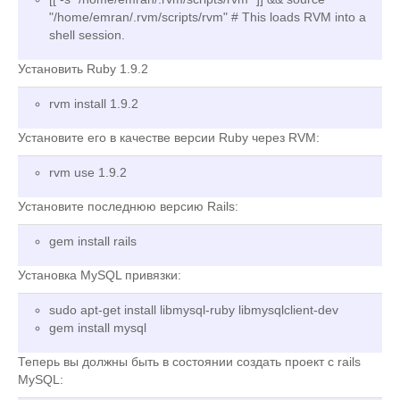
"/home/emran/.rvm/scripts/rvm" # This loads RVM into a
shell session.
Установить Ruby 1.9.2
rvm install 1.9.2
Установите его в качестве версии Ruby через RVM:
rvm use 1.9.2
Установите последнюю версию Rails:
gem install rails
Установка MySQL привязки:
sudo apt-get install libmysql-ruby libmysqlclient-dev
gem install mysql
Теперь вы должны быть в состоянии создать проект с rails
MySQL: