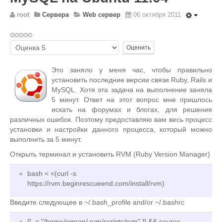
Wordpress
root
Сервера
Web сервер
06 октября 2011
HTML 5
Общее
Пожалуйста,
FAQ
оцените
Это заняло у меня час, чтобы правильно
Программы
установить последние версии связи Ruby, Rails и
Оборудование
MySQL. Хотя эта задача на выполнение заняла
5 минут. Ответ на этот вопрос мне пришлось
Операционные системы
искать на форумах и блогах, для решения
Общее
различных ошибок. Поэтому предоставляю вам весь процесс
установки и настройки данного процесса, который можно
Новости
выполнить за 5 минут.
Из жизни mini Server
Открыть терминал и установить RVM (Ruby Version Manager)
В интернете
bash < <(curl -s
Разное
https://rvm.beginrescueend.com/install/rvm)
Контакты
Введите следующее в ~/.bash_profile and/or ~/.bashrc
Поиск по сайту
[[ -s "/home/emran/.rvm/scripts/rvm" ]] && source