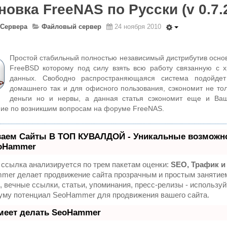
новка FreeNAS по Русски (v 0.7.
Сервера
Файловый сервер
24 ноября 2010
Простой стабильный полностью независимый дистрибутив осно
FreeBSD которому под силу взять всю работу связанную с 
данных. Свободно распространяющаяся система подойдет
домашнего так и для офисного пользования, сэкономит не то
деньги но и нервы, а данная статья сэкономит еще и Ва
ие по возникшим вопросам на форуме FreeNAS.
ваем Сайты В ТОП КУВАЛДОЙ - Уникальные возможн
eoHammer
ссылка анализируется по трем пакетам оценки:
SEO, Трафик и
mer делает продвижение сайта прозрачным и простым занятие
 вечные ссылки, статьи, упоминания, пресс-релизы - используй
уму потенциал SeoHammer для продвижения вашего сайта.
меет делать SeoHammer