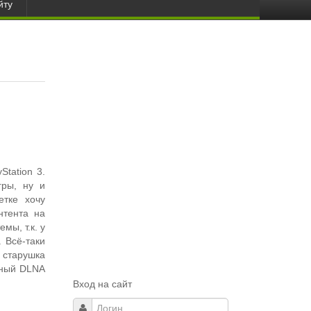
йту
tation 3.
гры, ну и
етке хочу
нтента на
мы, т.к. у
 Всё-таки
старушка
тный DLNA
Вход на сайт