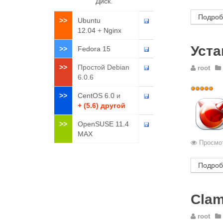
Диск
.
Подроб
>>
Ubuntu
12.04
+
Nginx
Уста
>>
Fedora 15
>>
Простой Debian
root
6.0.6
Рейтинг:
>>
CentOS 6.0
и
5
/
5
+ (5.6) другой
>>
OpenSUSE 11.4
MAX
Просмот
Подроб
Clam
root