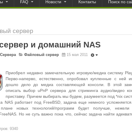
ты
FAQ
Новости
Контакты
Поиск по са
вый сервер
 сервер и домашний NAS
Сервера
Файловый сервер
15 мая 2011
Приобрел недавно замечательную игровую/медиа систему PlayS
Перво-наперво, естественно, опробовал купленные с ней и
дошло дело до медиа составляющей консоли. В этой зам
описать выбор uPnP сервера для стриминга аудио/видео ко
приставку. Причем выбирать мы будем, разумеется под *nix систе
а NAS работает под FreeBSD, задача еще немного усложняется.
 плане новых технологий/программ будет получше, нежели 
FreeNAS. Но не суть важно пока что, сейчас задача найти адеква
ров: 9340