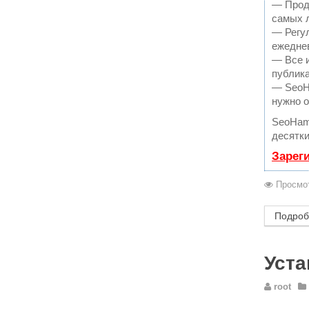
— Продв
самых 
— Регул
ежеднев
— Все 
публика
— SeoHa
нужно о
SeoHam
десятки
Зарег
Просмот
Подробн
Уста
root