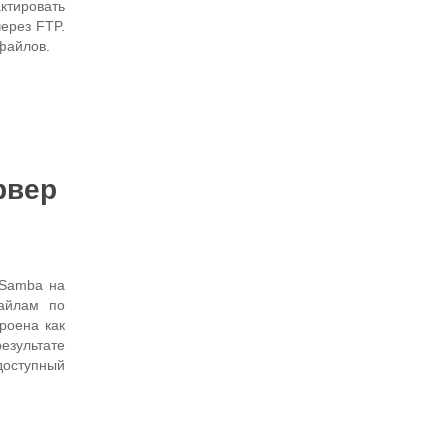
ктировать
через FTP.
файлов.
рвер
 Samba на
айлам по
роена как
езультате
доступный