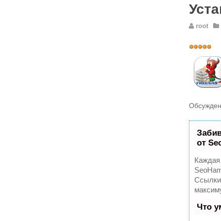
Уста
root
Рейтинг:
5
/
5
Обсужден
Заби
от S
Каждая 
SeoHam
Ссылки,
максим
Что у