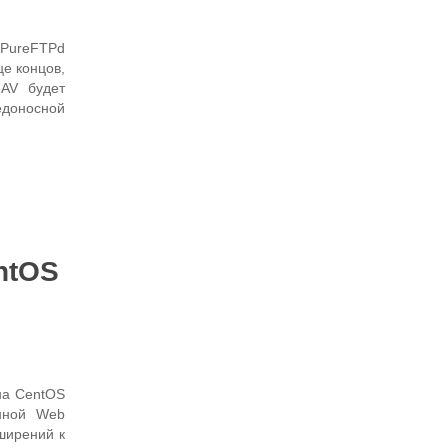
 PureFTPd
це концов,
mAV будет
доносной
ntOS
на CentOS
нной Web
ширений к