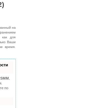
2)
ванный на
хранением
 как для
лько Ваши
ше время.
ости
 SMM.
м.
те по