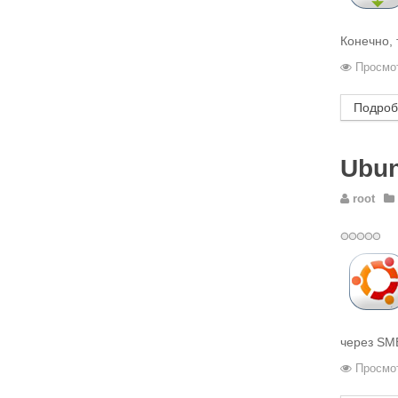
Конечно, 
Просмот
Подроб
Ubun
root
через SMB
Просмот