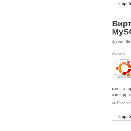
Подроб
Вирт
MySQ
root
квот и п
зашифров
Просмот
Подроб