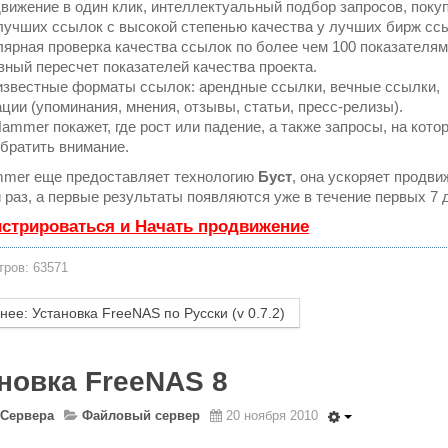
ижение в один клик, интеллектуальный подбор запросов, поку
лучших ссылок с высокой степенью качества у лучших бирж сс
ярная проверка качества ссылок по более чем 100 показателям
ный пересчет показателей качества проекта.
известные форматы ссылок: арендные ссылки, вечные ссылки,
ции (упоминания, мнения, отзывы, статьи, пресс-релизы).
mmer покажет, где рост или падение, а также запросы, на кото
братить внимание.
mer еще предоставляет технологию
Буст
, она ускоряет продви
 раз, а первые результаты появляются уже в течение первых 7 
истрироваться и Начать продвижение
ров: 63571
ее: Установка FreeNAS по Русски (v 0.7.2)
новка FreeNAS 8
Сервера
Файловый сервер
20 ноября 2010