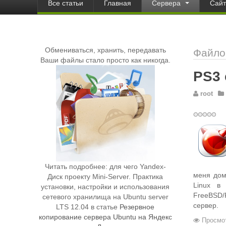
Все статьи
Главная
Сервера
Сай
Обмениваться, хранить, передавать
Файло
Ваши файлы стало просто как никогда.
PS3
root
Читать подробнее: для чего Yandex-
меня дом
Диск проекту Mini-Server. Практика
Linux в
установки, настройки и использования
FreeBSD/
сетевого хранилища на Ubuntu server
сервер.
LTS 12.04 в статье
Резервное
копирование сервера Ubuntu на Яндекс
Просмот