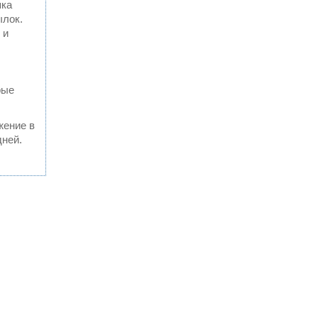
пка
ылок.
 и
рые
жение в
дней.