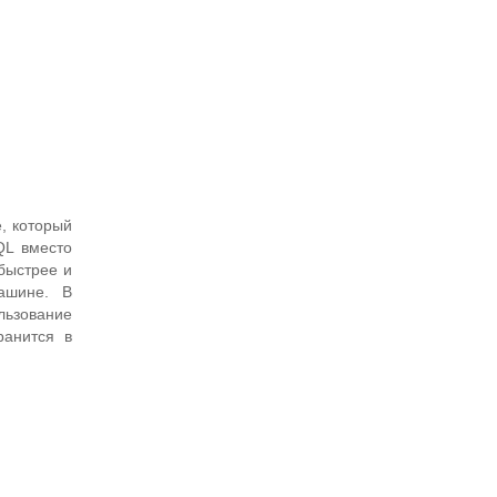
, который
QL вместо
быстрее и
ашине. В
льзование
ранится в