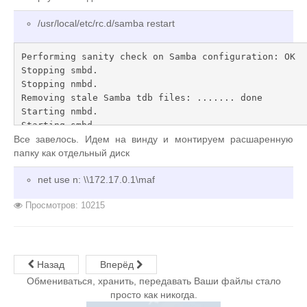
writable = Yes

/usr/local/etc/rc.d/samba restart
[maf]

path = /usr/home/maf/

# read only = No

Performing sanity check on Samba configuration: OK

writable = Yes

Stopping smbd.

guest ok = yes

Stopping nmbd.

create mask = 775

Removing stale Samba tdb files: ....... done

hide dot files = yes
Starting nmbd.

Starting smbd.
Все завелось. Идем на винду и монтируем расшаренную
папку как отдельный диск
net use n: \\172.17.0.1\maf
Просмотров: 10215
Назад
Вперёд
Обмениваться, хранить, передавать Ваши файлы стало
просто как никогда.