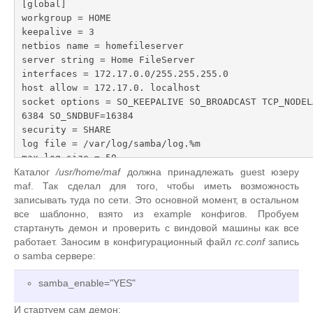
[global]

workgroup = HOME

keepalive = 3

netbios name = homefileserver

server string = Home FileServer

interfaces = 172.17.0.0/255.255.255.0

host allow = 172.17.0. localhost

socket options = SO_KEEPALIVE SO_BROADCAST TCP_NODEL
6384 SO_SNDBUF=16384

security = SHARE

log file = /var/log/samba/log.%m

max log size = 50

# lock directory=/var/lock/samba

Каталог
/usr/home/maf
должна принадлежать guest юзеру
hosts allow = 172.17.0.0/24

maf. Так сделал для того, чтобы иметь возможность
dos charset = 866

записывать туда по сети. Это основной момент, в остальном
unix charset = utf8

все шаблонно, взято из example конфигов. Пробуем
display charset = 866

стартануть демон и проверить с виндовой машины как все
hide dot files = yes

работает. Заносим в конфигурационный файл
rc.conf
запись
guest account = maf

о samba сервере:
[homes]

samba_enable="YES"
comment = Home Directories

read only = No

И стартуем сам демон:
browseable = Yes
