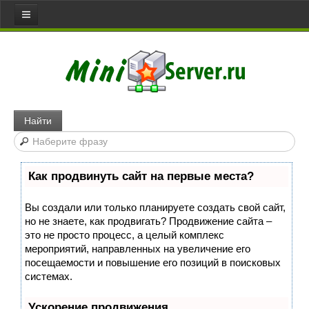
Все статьи
Главная
Сервера
Web server
Найти
Игровой сервер
Медиа сервер
Как продвинуть сайт на первые места?
Файловый сервер
Сервер доступа
Вы создали или только планируете создать свой сайт,
но не знаете, как продвигать? Продвижение сайта –
Коммуникативный сервер
это не просто процесс, а целый комплекс
Примеры серверов
мероприятий, направленных на увеличение его
посещаемости и повышение его позиций в поисковых
Сайты
системах.
Joomla
Ускорение продвижения