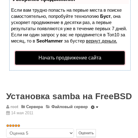
Wordpress
Если вам трудно попасть на первые места в поиске
HTML 5
самостоятельно, попробуйте технологию
Буст
, она
Общее
ускоряет продвижение в десятки раз, а первые
результаты появляются уже в течение первых 7 дней.
FAQ
Если ни один запрос у вас не продвинется в Топ10 за
месяц, то в
SeoHammer
за бустер
вернут деньги.
Программы
Оборудование
Начать продвижение сайта
Операционные системы
Общее
Новости
Установка samba на FreeBSD
Из жизни mini Server
В интернете
root
Сервера
Файловый сервер
14 мая 2011
Разное
Контакты
Рейтинг:
Пожалуйста,
5
/
5
Поиск по сайту
оцените