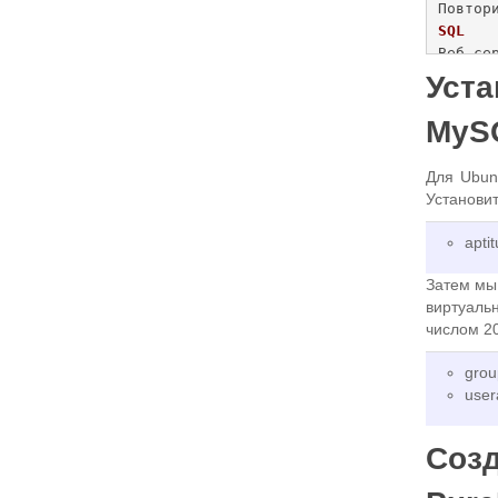
Повтор
SQL
Веб-се
Настро
Уста
MyS
Для Ubun
Установит
apti
Затем мы 
виртуаль
числом 20
grou
user
Соз