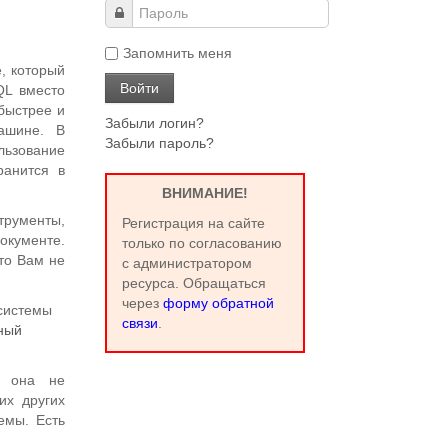
Запомнить меня
, который
QL вместо
быстрее и
Забыли логин?
ашине. В
Забыли пароль?
льзование
ранится в
ВНИМАНИЕ!
трументы,
Регистрация на сайте
кументе.
только по согласованию
то Вам не
с администратором
ресурса. Обращаться
через
форму обратной
 системы
связи
.
ный
, она не
их других
емы. Есть