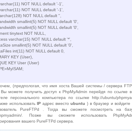
varchar(11) NOT NULL default '-1',
varchar(11) NOT NULL default '-1',
varchar(128) NOT NULL default '',
ndwidth smallint(5) NOT NULL default '0',
ndwidth smallint(5) NOT NULL default '0',
ent tinytext NOT NULL,
cess varchar(15) NOT NULL default '*',
aSize smallint(5) NOT NULL default '0',
aFiles int(11) NOT NULL default 0,
ARY KEY (User),
UE KEY User (User)
YPE=MyISAM;
очем, (предпологая, что имя хоста Вашей системы / сервера FTP
 Вы можете получить доступ к PhpMyAdmin перейдя по ссылке в
теле персонального компьютера по ссылке http://ubuntu/phpmya
акже использовать
IP
адрес вместо
ubuntu
) в браузер и войдите
ьзователь PureFTPd . Тогда вы сможете посмотреть на баз
IP/phpmyadmin/. Позже вы сможете использовать PhpMyA
рирования вашего PureFTPd сервера.