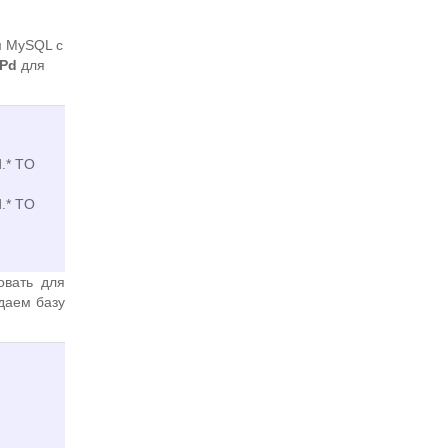
м MySQL с
TPd
для
.* TO
.* TO
овать для
даем базу