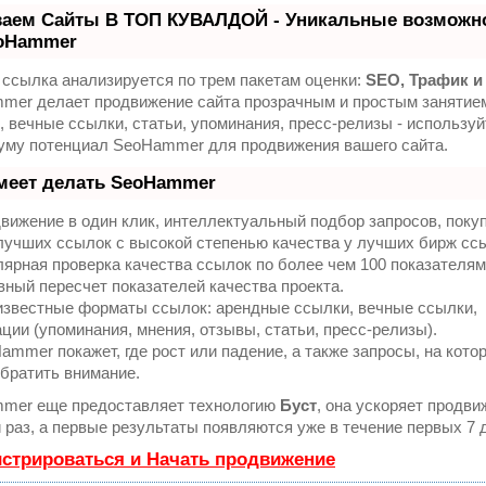
ваем Сайты В ТОП КУВАЛДОЙ - Уникальные возможн
eoHammer
ссылка анализируется по трем пакетам оценки:
SEO, Трафик и
mer делает продвижение сайта прозрачным и простым занятие
 вечные ссылки, статьи, упоминания, пресс-релизы - используй
уму потенциал SeoHammer для продвижения вашего сайта.
меет делать SeoHammer
ижение в один клик, интеллектуальный подбор запросов, поку
лучших ссылок с высокой степенью качества у лучших бирж сс
ярная проверка качества ссылок по более чем 100 показателям
ный пересчет показателей качества проекта.
известные форматы ссылок: арендные ссылки, вечные ссылки,
ции (упоминания, мнения, отзывы, статьи, пресс-релизы).
mmer покажет, где рост или падение, а также запросы, на кото
братить внимание.
mer еще предоставляет технологию
Буст
, она ускоряет продви
 раз, а первые результаты появляются уже в течение первых 7 
истрироваться и Начать продвижение