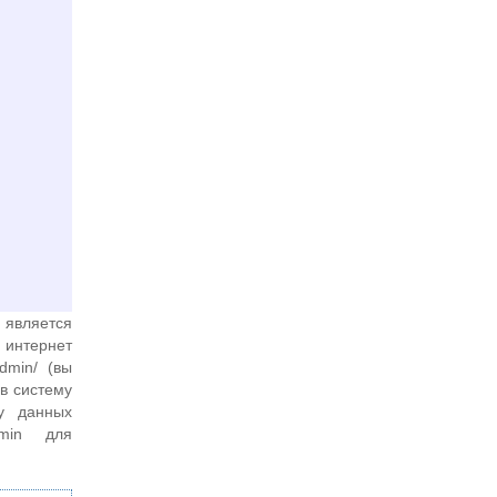
 является
 интернет
dmin/ (вы
 в систему
у данных
dmin для