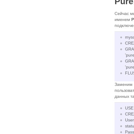
Pur
Сейчас м
именем
P
подключе
mysq
CRE
GRA
'pur
GRA
'pur
FLU
Заменим 
пользова
данных та
USE 
CREA
User
stat
Pass