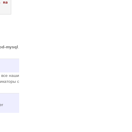
 на 
tpd-mysql
.
ы все наши
икаторы с
er