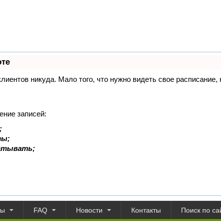
оте
 клиентов никуда. Мало того, что нужно видеть свое расписание
ение записей:
;
ты;
батывать;
ты
FAQ
Новости
Контакты
Поиск по са