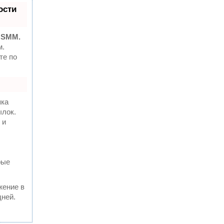
ости
 SMM.
м.
те по
пка
ылок.
 и
рые
жение в
дней.