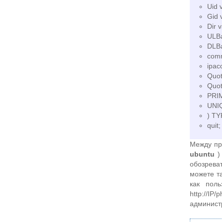
Uid 
Gid 
Dir 
ULBa
DLBa
comm
ipac
Quot
Quot
PRIM
UNIQ
) T
quit;
Между пр
ubuntu
)
обозрева
можете т
как пол
http://
админист