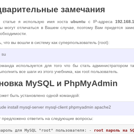
дварительные замечания
й статье я использую имя хоста
ubuntu
с IP-адреса
192.168.
ы могут отличаться в Вашем случае, поэтому Вам придется заме
еобходимости.
, что вы вошли в систему как суперпользователь (root):
 su
оманда используется для того что бы стать администратором та
полнить все шаги из этого учебника, как root пользователь.
ановка MySQL и PhpMyAdmin
ожет быть установлено одной командой:
tude install mysql-server mysql-client phpmyadmin apache2
т предложено ответить на следующие вопросы:
пароль для MySQL "root" пользователя: - 
root пароль на S