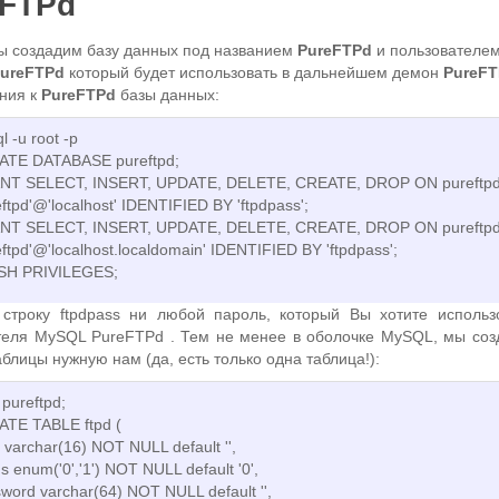
eFTPd
ы создадим базу данных под названием
PureFTPd
и пользователе
ureFTPd
который будет использовать в дальнейшем демон
PureF
ния к
PureFTPd
базы данных:
l -u root -p
ATE DATABASE pureftpd;
NT SELECT, INSERT, UPDATE, DELETE, CREATE, DROP ON pureftpd
eftpd'@'localhost' IDENTIFIED BY 'ftpdpass';
NT SELECT, INSERT, UPDATE, DELETE, CREATE, DROP ON pureftpd
eftpd'@'localhost.localdomain' IDENTIFIED BY 'ftpdpass';
SH PRIVILEGES;
строку ftpdpass ни любой пароль, который Вы хотите использ
теля MySQL PureFTPd . Тем не менее в оболочке MySQL, мы соз
блицы нужную нам (да, есть только одна таблица!):
pureftpd;
TE TABLE ftpd (
 varchar(16) NOT NULL default '',
us enum('0','1') NOT NULL default '0',
word varchar(64) NOT NULL default '',