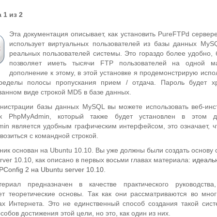
 1 из 2
Эта документация описывает, как установить PureFTPd сервере
использует виртуальных пользователей из базы данных MyS
реальных пользователей системы. Это гораздо более удобно, 
позволяет иметь тысячи FTP пользователей на одной м
дополнение к этому, в этой установке я продемонстрирую испо
ределы полосы пропускания прием / отдача. Пароль будет х
анном виде строкой MD5 в базе данных.
нистрации базы данных MySQL вы можете использовать веб-инс
ак PhpMyAdmin, который также будет установлен в этом до
in является удобным графическим интерфейсом, это означает, ч
возиться с командной строкой.
ник основан на Ubuntu 10.10. Вы уже должны были создать основу
rver 10.10, как описано в первых восьми главах материала:
идеаль
PConfig 2 на Ubuntu server 10.10
.
териал предназначен в качестве практического руководства
ет теоретические основы. Так как они рассматриваются во мног
ах Интернета. Это не единственный способ создания такой сист
собов достижения этой цели, но это, как один из них.