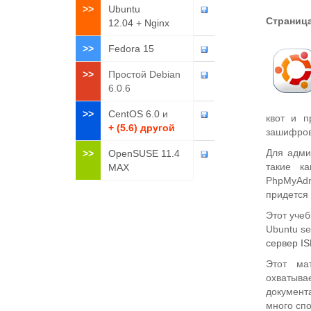
>>
Ubuntu
Страница
12.04
+
Nginx
>>
Fedora 15
>>
Простой Debian
6.0.6
>>
CentOS 6.0
и
квот и п
+ (5.6) другой
зашифров
Для адми
>>
OpenSUSE 11.4
такие к
MAX
PhpMyAdm
придется 
Этот учеб
Ubuntu se
сервер IS
Этот ма
охватыва
документ
много спо