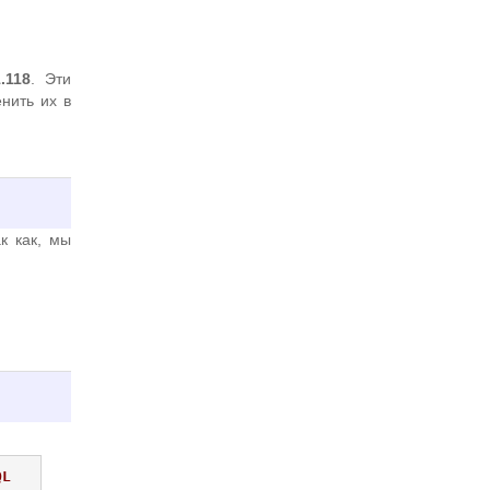
1.118
. Эти
нить их в
к как, мы
QL