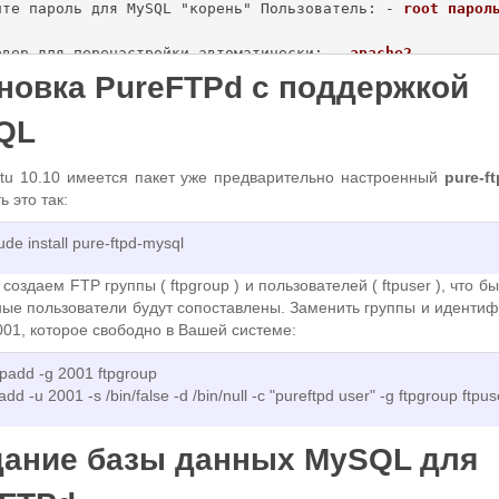
ите пароль для MySQL "корень" Пользователь: - 
root пароль
рвер для перенастройки автоматически: - 
apache2
йка базы данных для PhpMyAdmin с dbconfig-common? - 
нет
новка PureFTPd с поддержкой
QL
tu 10.10 имеется пакет уже предварительно настроенный
pure-f
ь это так:
tude install pure-ftpd-mysql
создаем FTP группы ( ftpgroup ) и пользователей ( ftpuser ), что б
ные пользователи будут сопоставлены. Заменить группы и идентиф
01, которое свободно в Вашей системе:
padd -g 2001 ftpgroup
add -u 2001 -s /bin/false -d /bin/null -c "pureftpd user" -g ftpgroup ftpus
дание базы данных MySQL для