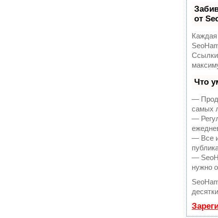
Заби
от S
Каждая 
SeoHam
Ссылки,
максим
Что у
— Продв
самых 
— Регул
ежеднев
— Все 
публика
— SeoHa
нужно о
SeoHam
десятки
Зарег