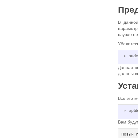
Пре
В данно
параметр
случае н
Убедитесь
sudo
Данная к
должны вы
Уст
Все это м
apti
Вам буду
Новый 