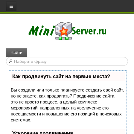
Все статьи
Главная
Сервера
Web server
Найти
Игровой сервер
Медиа сервер
Как продвинуть сайт на первые места?
Файловый сервер
Сервер доступа
Вы создали или только планируете создать свой сайт,
но не знаете, как продвигать? Продвижение сайта –
Коммуникативный сервер
это не просто процесс, а целый комплекс
Примеры серверов
мероприятий, направленных на увеличение его
посещаемости и повышение его позиций в поисковых
Сайты
системах.
Joomla
Ускорение продвижения