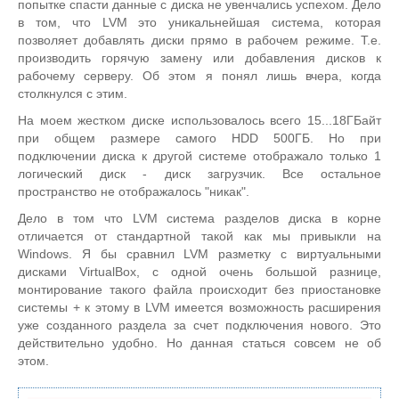
попытке спасти данные с диска не увенчались успехом. Дело
в том, что LVM это уникальнейшая система, которая
позволяет добавлять диски прямо в рабочем режиме. Т.е.
производить горячую замену или добавления дисков к
рабочему серверу. Об этом я понял лишь вчера, когда
столкнулся с этим.
На моем жестком диске использовалось всего 15...18ГБайт
при общем размере самого HDD 500ГБ. Но при
подключении диска к другой системе отображало только 1
логический диск - диск загрузчик. Все остальное
пространство не отображалось "никак".
Дело в том что LVM система разделов диска в корне
отличается от стандартной такой как мы привыкли на
Windows. Я бы сравнил LVM разметку с виртуальными
дисками VirtualBox, с одной очень большой разнице,
монтирование такого файла происходит без приостановке
системы + к этому в LVM имеется возможность расширения
уже созданного раздела за счет подключения нового. Это
действительно удобно. Но данная статься совсем не об
этом.