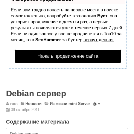
Wordpress
Если вам трудно попасть на первые места в поиске
HTML 5
самостоятельно, попробуйте технологию
Буст
, она
Общее
ускоряет продвижение в десятки раз, а первые
результаты появляются уже в течение первых 7 дней.
FAQ
Если ни один запрос у вас не продвинется в Топ10 за
месяц, то в
SeoHammer
за бустер
вернут деньги.
Программы
Оборудование
Начать продвижение сайта
Операционные системы
Общее
Новости
Debian сервер
Из жизни mini Server
В интернете
root
Новости
Из жизни mini Server
09 октября 2011
Разное
Контакты
Содержание материала
Поиск по сайту
Debian сервер