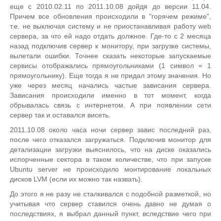
еще с 2010.02.11 по 2011.10.08 дойдя до версии 11.04.
Причем все обновления происходили в "горячем режиме",
т.е. не выключая систему и не приостанавливая работу web
сервера, за что ей надо отдать должное. Где-то с 2 месяца
назад подключив сервер к монитору, при загрузке системы,
вылетали ошибки. Точнее сказать некоторые запускаемые
сервисы отображались прямоугольниками (1 символ = 1
прямоугольнику). Еще тогда я не придал этому значения. Но
уже через месяц начались частые зависания сервера.
Зависания происходили именно в тот момент, когда
обрывалась связь с интернетом. А при появлении сети
сервер так и оставался висеть.
2011.10.08 около часа ночи сервер завис последний раз,
после чего отказался загружаться. Подключив монитор для
детализации загрузки выяснилось, что на диске оказались
испорченные сектора в таком количестве, что при запуске
Ubuntu server не происходило монтирование локальных
дисков LVM (если их можно так назвать).
До этого я не разу не сталкивался с подобной разметкой, но
учитывая что сервер ставился очень давно не думая о
последствиях, я выбрал данный пункт, вследствие чего при