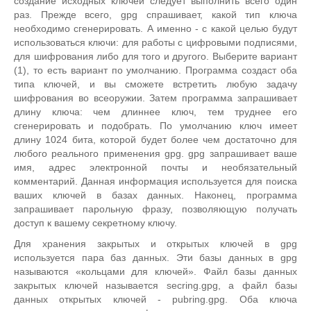
создание исходных ключей следует выполнить всего один
 minimum keysize is 768 bits

раз. Прежде всего, gpg спрашивает, какой тип ключа
 default keysize is 1024 bits

необходимо сгенерировать. А именно - с какой целью будут
 highest suggested keysize is 2048 bits

использоваться ключи: для работы с цифровыми подписями,
 What keysize do you want? (1024) 1024

для шифрования либо для того и другого. Выберите вариант
 Requested keysize is 1024 bits

(1), то есть вариант по умолчанию. Программа создаст оба
 Please specify how long the key should be valid.

типа ключей, и вы сможете встретить любую задачу
 0 = key does not expire

шифрования во всеоружии. Затем программа запрашивает
 <n> = key expires in n days

длину ключа: чем длиннее ключ, тем труднее его
 <n>w = key expires in n weeks

сгенерировать и подобрать. По умолчанию ключ имеет
 <n>m = key expires in n months

длину 1024 бита, которой будет более чем достаточно для
 <n>y = key expires in n years

любого реального применения gpg. gpg запрашивает ваше
 Key is valid for? (0) 0

имя, адрес электронной почты и необязательный
 Key does not expire at all

комментарий. Данная информация используется для поиска
 Is this correct (y/n)? y

ваших ключей в базах данных. Наконец, программа
 A User-ID identifies your key; the software constructs the user i
запрашивает парольную фразу, позволяющую получать
d

доступ к вашему секретному ключу.
 from Real Name, Comment and Email Address in this form:

Для хранения закрытых и открытых ключей в gpg
 "Heinrich Heine (Der Dichter) <heinrichh$duesseldorf.de>"

используется пара баз данных. Эти базы данных в gpg
 Real name: Craig Hunt

называются «кольцами для ключей». Файл базы данных
 Email address: craig.huntewrotethebook.com

закрытых ключей называется secring.gpg, а файл базы
 Comment:

данных открытых ключей - pubring.gpg. Оба ключа
 You selected this USER-ID:
