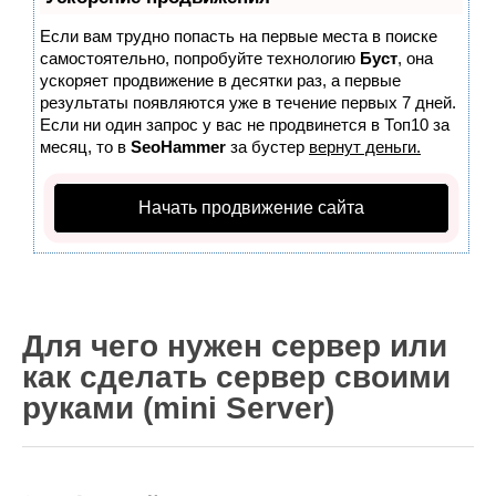
Wordpress
Если вам трудно попасть на первые места в поиске
HTML 5
самостоятельно, попробуйте технологию
Буст
, она
Общее
ускоряет продвижение в десятки раз, а первые
результаты появляются уже в течение первых 7 дней.
FAQ
Если ни один запрос у вас не продвинется в Топ10 за
месяц, то в
SeoHammer
за бустер
вернут деньги.
Программы
Оборудование
Начать продвижение сайта
Операционные системы
Общее
Новости
Для чего нужен сервер или
Из жизни mini Server
как сделать сервер своими
В интернете
руками (mini Server)
Разное
Контакты
Поиск по сайту