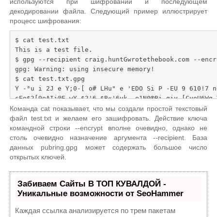
используются при шифровании и последующем
 "Craig Hunt <craig.hunt(*wrotethebook.com>"

декодировании файла. Следующий пример иллюстрирует
 Change (N)ame, (C)omment, (E)mail or (0)kay/(Q)uit? o

процесс шифрования:
 You need a Passphrase to protect your secret key.

 Type the passphrase: Fateful lightening

$ cat test.txt

 Repeat: Fateful lightening

This is a test file.

 we need to generate a lot of random bytes. It is a good idea to p
$ gpg --recipient craig.huntGwrotethebook.com --encry
erform

gpg: Warning: using insecure memory!

 some other action (type on the keyboard, move the mouse, utilize 
$ cat test.txt.gpg

the

Y -°u i 2J e Y;0-[ o# LHu" e 'EDO Si P -EU 9 610!7 n6
 disks) during the prime generation; this gives the random number

cEo$2[9oAIi@E-wY $2'6 $B«'6yk_-o1N0®Bi giy [CyoU6Wg T
 generator a better chance to gain enough entropy.

n0nmT5a Y[uuYEA2 ,heq"?°i *J\Po o/o?"ETTeBaaUU»°5oNB
Команда cat показывает, что мы создали простой текстовый
 +++++. +++++. +++++. ++++++++++++++++++++. +++++. ++++++++++++++
S rm test.txt
файл test.txt и желаем его зашифровать. Действие ключа
+.+++++++++.

командной строки --encrypt вполне очевидно, однако не
 ++++++++++. ++++++++++++++++++++. +++++++++++++++++++++++++++++++
столь очевидно назначение аргумента --recipient. База
++++++> . +++++...

данных pubring.gpg может содержать большое число
 ......................+++++

открытых ключей.
 public and secret key created and signed.
Забиваем Сайты В ТОП КУВАЛДОЙ -
Уникальные возможности от SeoHammer
Каждая ссылка анализируется по трем пакетам