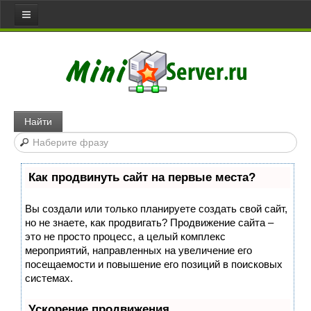
Все статьи
Главная
Сервера
Web server
Найти
Игровой сервер
Медиа сервер
Как продвинуть сайт на первые места?
Файловый сервер
Сервер доступа
Вы создали или только планируете создать свой сайт,
но не знаете, как продвигать? Продвижение сайта –
Коммуникативный сервер
это не просто процесс, а целый комплекс
Примеры серверов
мероприятий, направленных на увеличение его
посещаемости и повышение его позиций в поисковых
Сайты
системах.
Joomla
Ускорение продвижения