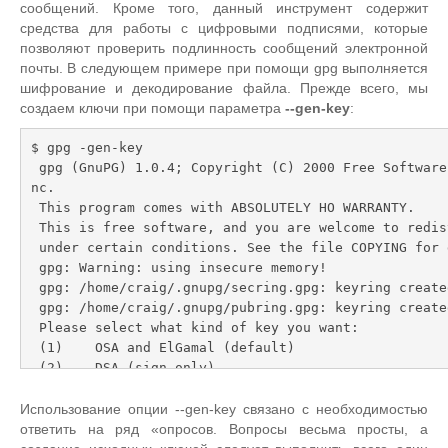
сообщений. Кроме того, данный инструмент содержит
средства для работы с цифровыми подписями, которые
позволяют проверить подлинность сообщений электронной
почты. В следующем примере при помощи gpg выполняется
шифрование и декодирование файла. Прежде всего, мы
создаем ключи при помощи параметра
--gen-key
:
$ gpg -gen-key

 gpg (GnuPG) 1.0.4; Copyright (C) 2000 Free Software Foundation, I
nc.

 This program comes with ABSOLUTELY HO WARRANTY.

 This is free software, and you are welcome to redistribute it

 under certain conditions. See the file COPYING for details.

 gpg: Warning: using insecure memory!

 gpg: /home/craig/.gnupg/secring.gpg: keyring created

 gpg: /home/craig/.gnupg/pubring.gpg: keyring created

 Please select what kind of key you want:

 (1)    OSA and ElGamal (default)

 (2)    DSA (sign only)

 (4) ElGamal (sign and encrypt)

 Your selection? 1

Использование опции --gen-key связано с необходимостью
 DSA keypair will have 1024 bits.

ответить на ряд «опросов. Вопросы весьма просты, а
 About to generate a new ELG-E keypair.
