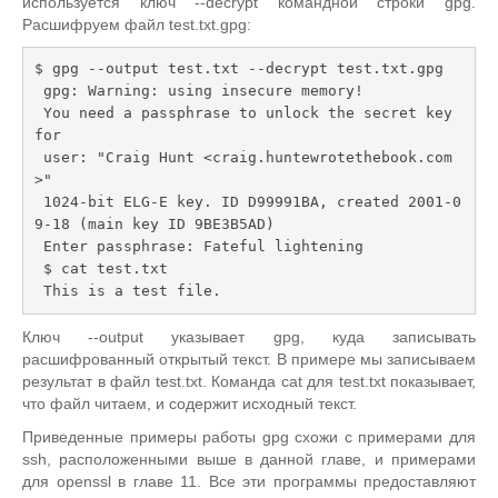
используется ключ --decrypt командной строки gpg.
Расшифруем файл test.txt.gpg:
$ gpg --output test.txt --decrypt test.txt.gpg

 gpg: Warning: using insecure memory!

 You need a passphrase to unlock the secret key 
for

 user: "Craig Hunt <craig.huntewrotethebook.com
>"

 1024-bit ELG-E key. ID D99991BA, created 2001-0
9-18 (main key ID 9BE3B5AD)

 Enter passphrase: Fateful lightening

 $ cat test.txt

 This is a test file.
Ключ --output указывает gpg, куда записывать
расшифрованный открытый текст. В примере мы записываем
результат в файл test.txt. Команда cat для test.txt показывает,
что файл читаем, и содержит исходный текст.
Приведенные примеры работы gpg схожи с примерами для
ssh, расположенными выше в данной главе, и примерами
для openssl в главе 11. Все эти программы предоставляют