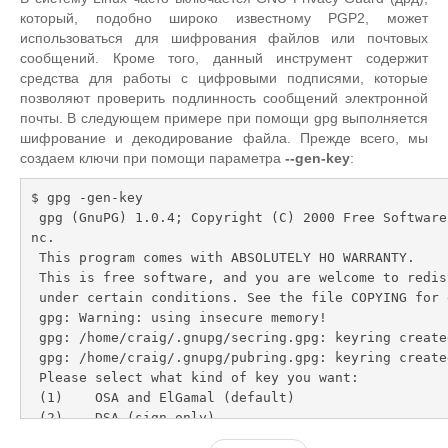
который, подобно широко известному PGP2, может
использоваться для шифрования файлов или почтовых
сообщений. Кроме того, данный инструмент содержит
средства для работы с цифровыми подписями, которые
позволяют проверить подлинность сообщений электронной
почты. В следующем примере при помощи gpg выполняется
шифрование и декодирование файла. Прежде всего, мы
создаем ключи при помощи параметра
--gen-key
:
$ gpg -gen-key

 gpg (GnuPG) 1.0.4; Copyright (C) 2000 Free Software Foundation, I
nc.

 This program comes with ABSOLUTELY HO WARRANTY.

 This is free software, and you are welcome to redistribute it

 under certain conditions. See the file COPYING for details.

 gpg: Warning: using insecure memory!

 gpg: /home/craig/.gnupg/secring.gpg: keyring created

 gpg: /home/craig/.gnupg/pubring.gpg: keyring created

 Please select what kind of key you want:

 (1)    OSA and ElGamal (default)

 (2)    DSA (sign only)

 (4) ElGamal (sign and encrypt)
