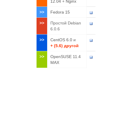
 Email address: craig.huntewrotethebook.com

12.04
+
Nginx
 Comment:

>>
Fedora 15
 You selected this USER-ID:

 "Craig Hunt <craig.hunt(*wrotethebook.com>"

>>
Простой Debian
 Change (N)ame, (C)omment, (E)mail or (0)kay/(Q)uit? o

6.0.6
 You need a Passphrase to protect your secret key.

 Type the passphrase: Fateful lightening

>>
CentOS 6.0
и
 Repeat: Fateful lightening

+ (5.6) другой
 we need to generate a lot of random bytes. It is a good idea to p
erform

>>
OpenSUSE 11.4
 some other action (type on the keyboard, move the mouse, utilize 
MAX
the

 disks) during the prime generation; this gives the random number

 generator a better chance to gain enough entropy.

 +++++. +++++. +++++. ++++++++++++++++++++. +++++. ++++++++++++++
+.+++++++++.

 ++++++++++. ++++++++++++++++++++. +++++++++++++++++++++++++++++++
++++++> . +++++...

 ......................+++++

 public and secret key created and signed.