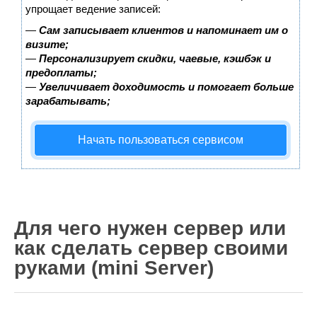
Wordpress
упрощает ведение записей:
HTML 5
—
Сам записывает клиентов и напоминает им о
визите;
Общее
—
Персонализирует скидки, чаевые, кэшбэк и
предоплаты;
FAQ
—
Увеличивает доходимость и помогает больше
зарабатывать;
Программы
Оборудование
Начать пользоваться сервисом
Операционные системы
Общее
Новости
Из жизни mini Server
Для чего нужен сервер или
В интернете
как сделать сервер своими
Разное
руками (mini Server)
Контакты
Поиск по сайту