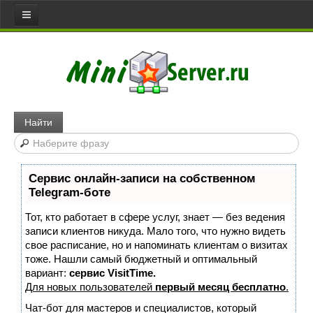
Все статьи
Главная
Сервера
Web server
Найти
Игровой сервер
Медиа сервер
Сервис онлайн-записи на собственном
Файловый сервер
Telegram-боте
Сервер доступа
Тот, кто работает в сфере услуг, знает — без ведения
Коммуникативный сервер
записи клиентов никуда. Мало того, что нужно видеть
свое расписание, но и напоминать клиентам о визитах
Примеры серверов
тоже. Нашли самый бюджетный и оптимальный
вариант:
сервис VisitTime.
Сайты
Для новых пользователей
первый месяц бесплатно
.
Joomla
Чат-бот для мастеров и специалистов, который