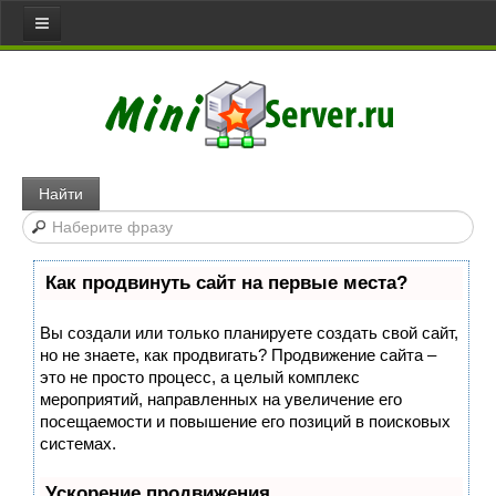
Все статьи
Главная
Сервера
Web server
Найти
Игровой сервер
Медиа сервер
Как продвинуть сайт на первые места?
Файловый сервер
Сервер доступа
Вы создали или только планируете создать свой сайт,
но не знаете, как продвигать? Продвижение сайта –
Коммуникативный сервер
это не просто процесс, а целый комплекс
Примеры серверов
мероприятий, направленных на увеличение его
посещаемости и повышение его позиций в поисковых
Сайты
системах.
Joomla
Ускорение продвижения