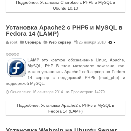
Подробнее: Установка Cherokee с PHP5 и MySQL в
Ubuntu 10.10
Установка Apache2 с PHP5 и MySQL в
Fedora 14 (LAMP)
root
Сервера
Web сервер
26 ноября 2010
LAMP
это краткое обозначение
L
inux,
A
pache,
М
ySQL,
P
HP. В этом материале показано, как
можно установить Apache2 веб-сервер на Fedora
14 сервер с поддержкой PHP5 (mod_php) и
поддержкой MySQL.
Обновлено: 16 сентября 2014
Просмотров: 14279
Подробнее: Установка Apache2 с PHP5 и MySQL в
Fedora 14 (LAMP)
Установка Webmin на Ubuntu Server