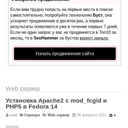
Wordpress
Если вам трудно попасть на первые места в поиске
HTML 5
самостоятельно, попробуйте технологию
Буст
, она
Общее
ускоряет продвижение в десятки раз, а первые
результаты появляются уже в течение первых 7 дней.
FAQ
Если ни один запрос у вас не продвинется в Топ10 за
месяц, то в
SeoHammer
за бустер
вернут деньги.
Программы
Оборудование
Начать продвижение сайта
Операционные системы
Общее
Новости
Web сервер
Из жизни mini Server
В интернете
Установка Apache2 с mod_fcgid и
Разное
PHP5 в Fedora 14
root
Сервера
Web сервер
06 февраля 2011
Контакты
Поиск по сайту