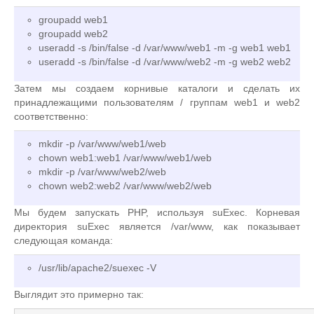
groupadd web1
groupadd web2
useradd -s /bin/false -d /var/www/web1 -m -g web1 web1
useradd -s /bin/false -d /var/www/web2 -m -g web2 web2
Затем мы создаем корнивые каталоги и сделать их
принадлежащими пользователям / группам web1 и web2
соответственно:
mkdir -p /var/www/web1/web
chown web1:web1 /var/www/web1/web
mkdir -p /var/www/web2/web
chown web2:web2 /var/www/web2/web
Мы будем запускать PHP, используя suExec. Корневая
директория suExec является /var/www, как показывает
следующая команда:
/usr/lib/apache2/suexec -V
Выглядит это примерно так: