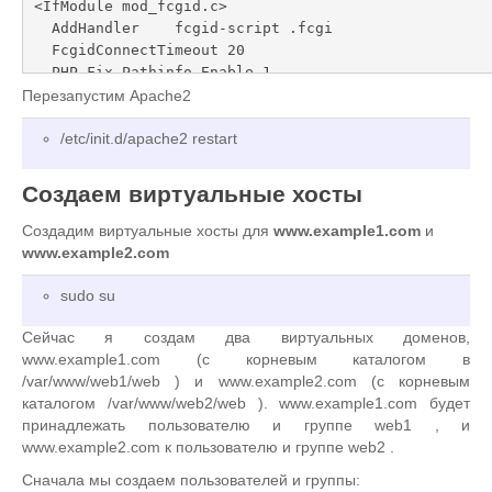
<IfModule mod_fcgid.c>

  AddHandler    fcgid-script .fcgi

  FcgidConnectTimeout 20

  PHP_Fix_Pathinfo_Enable 1

</IfModule>
Перезапустим Apache2
/etc/init.d/apache2 restart
Создаем виртуальные хосты
Создадим виртуальные хосты для
www.example1.com
и
www.example2.com
sudo su
Сейчас я создам два виртуальных доменов,
www.example1.com (с корневым каталогом в
/var/www/web1/web ) и www.example2.com (с корневым
каталогом /var/www/web2/web ). www.example1.com будет
принадлежать пользователю и группе web1 , и
www.example2.com к пользователю и группе web2 .
Сначала мы создаем пользователей и группы: