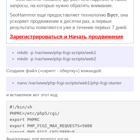
запросы, на которые нужно обратить внимание.
SeoHammer еще предоставляет технологию
Буст
, она
ускоряет продвижение в десятки раз, а первые
результаты появляются уже в течение первых 7 дней.
Зарегистрироваться и Начать продвижение
mkdir -p /var/www/php-fcgi-scripts/web1
mkdir -p /var/www/php-fcgi-scripts/web2
Создаем файл («скрипт - обертку») командой:
nano /var/www/php-fcgi-scripts/web1/php-fcgi-starter
и вставляем вот этот код:
#!/bin/sh

PHPRC=/etc/php5/cgi/

export PHPRC

export PHP_FCGI_MAX_REQUESTS=5000

export PHP_FCGI_CHILDREN=8

exec /usr/lib/cgi-bin/php
Аналогично для второго хоста: