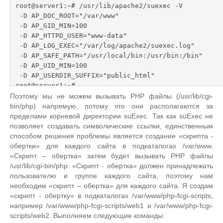
root@server1:~# /usr/lib/apache2/suexec -V

 -D AP_DOC_ROOT="/var/www"

 -D AP_GID_MIN=100

 -D AP_HTTPD_USER="www-data"

 -D AP_LOG_EXEC="/var/log/apache2/suexec.log"

 -D AP_SAFE_PATH="/usr/local/bin:/usr/bin:/bin"

 -D AP_UID_MIN=100

 -D AP_USERDIR_SUFFIX="public_html"

root@server1:~#
Поэтому мы не можем вызывать PHP файлы (/usr/lib/cgi-
bin/php) напрямую, потому что они располагаются за
пределами корневой директории suExec. Так как suExec не
позволяет создавать символические ссылки, единственным
способом решения проблемы является создание «скрипта -
обертки» для каждого сайта в подкаталогах /var/www.
«Скрипт – обертка» затем будет вызывать PHP файлы
/usr/lib/cgi-bin/php. «Скрипт - обертка» должен принадлежать
пользователю и группе каждого сайта, поэтому нам
необходим «скрипт – обертка» для каждого сайта. Я создам
«скрипт - обертку» в подкаталогах /var/www/php-fcgi-scripts,
например /var/www/php-fcgi-scripts/web1 и /var/www/php-fcgi-
scripts/web2. Выполняем следующие команды: