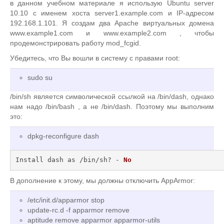
в данном учебном материале я использую Ubuntu server
10.10 с именем хоста server1.example.com и IP-адресом
192.168.1.101. Я создам два Apache виртуальных домена
www.example1.com и www.example2.com , чтобы
продемонстрировать работу mod_fcgid.
Убедитесь, что Вы вошли в систему с правами root:
sudo su
/bin/sh является символической ссылкой на /bin/dash, однако
нам надо /bin/bash , а не /bin/dash. Поэтому мы выполним
это:
dpkg-reconfigure dash
Install dash as /bin/sh? - 
No
В дополнение к этому, мы должны отключить AppArmor:
/etc/init.d/apparmor stop
update-rc.d -f apparmor remove
aptitude remove apparmor apparmor-utils