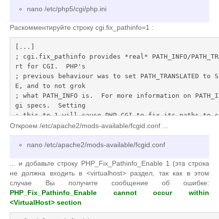
nano /etc/php5/cgi/php.ini
Раскомментируйте строку cgi.fix_pathinfo=1 :
[...]

; cgi.fix_pathinfo provides *real* PATH_INFO/PATH_TR
rt for CGI.  PHP's

; previous behaviour was to set PATH_TRANSLATED to S
E, and to not grok

; what PATH_INFO is.  For more information on PATH_I
gi specs.  Setting

; this to 1 will cause PHP CGI to fix its paths to c
spec.  A setting

Откроем /etc/apache2/mods-available/fcgid.conf ...
; of zero causes PHP to behave as before.  Default i
nano /etc/apache2/mods-available/fcgid.conf
ld fix your scripts

; to use SCRIPT_FILENAME rather than PATH_TRANSLATED.
... и добавьте строку PHP_Fix_Pathinfo_Enable 1 (эта строка
не должна входить в <virtualhost> раздел, так как в этом
cgi.fix_pathinfo=1
случае Вы получите сообщение об ошибке:
[...]
PHP_Fix_Pathinfo_Enable cannot occur within
<VirtualHost> section