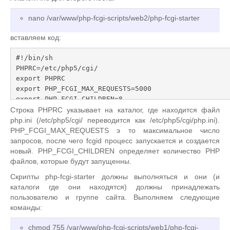
nano /var/www/php-fcgi-scripts/web2/php-fcgi-starter
вставляем код:
#!/bin/sh

PHPRC=/etc/php5/cgi/

export PHPRC

export PHP_FCGI_MAX_REQUESTS=5000

export PHP_FCGI_CHILDREN=8

exec /usr/lib/cgi-bin/php
Строка PHPRC указывает на каталог, где находится файл
php.ini (/etc/php5/cgi/ переводится как /etc/php5/cgi/php.ini).
PHP_FCGI_MAX_REQUESTS э то максимальное число
запросов, после чего fcgid процесс запускается и создается
новый. PHP_FCGI_CHILDREN определяет количество PHP
файлов, которые будут запущенны.
Скрипты php-fcgi-starter должны выполняться и они (и
каталоги где они находятся) должны принадлежать
пользователю и группе сайта. Выполняем следующие
команды:
chmod 755 /var/www/php-fcgi-scripts/web1/php-fcgi-