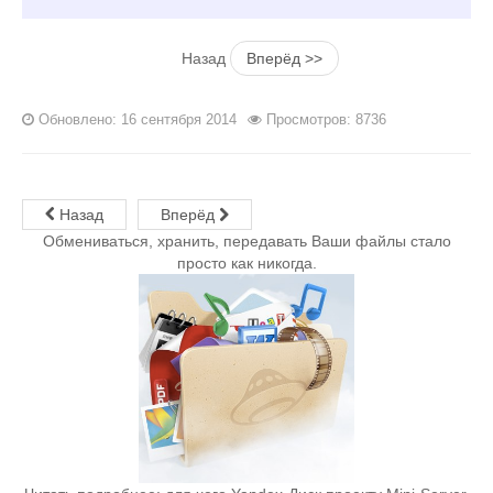
  # ErrorLog /var/log/apache2/error.log

  # CustomLog /var/log/apache2/access.log combined

Назад
Вперёд >>
  ServerSignature Off

</VirtualHost>
Обновлено: 16 сентября 2014
Просмотров: 8736
Назад
Вперёд
Обмениваться, хранить, передавать Ваши файлы стало
просто как никогда.