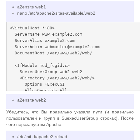
      AddHandler fcgid-script .php

a2ensite web1
      FCGIWrapper /var/www/php-fcgi-scripts/web1/php-fcgi-starter 
nano /etc/apache2/sites-available/web2
.php

      Order allow,deny

<VirtualHost *:80>

      Allow from all

  ServerName www.example2.com

    </Directory>

  ServerAlias example2.com

  </IfModule>

  ServerAdmin 
webmaster@example2.com
  DocumentRoot /var/www/web2/web/

  # ErrorLog /var/log/apache2/error.log

  # CustomLog /var/log/apache2/access.log combined

  <IfModule mod_fcgid.c>

  ServerSignature Off

    SuexecUserGroup web2 web2

    <Directory /var/www/web2/web/>

</VirtualHost>
      Options +ExecCGI

      AllowOverride All

      AddHandler fcgid-script .php

a2ensite web2
      FCGIWrapper /var/www/php-fcgi-scripts/web2/php-fcgi-starter 
.php

Убедитесь, что Вы правильно указали пути (и правильно
      Order allow,deny

пользователей и групп в SuexecUserGroup строках). После
      Allow from all

чего перезапустим Apache:
    </Directory>

  </IfModule>

/etc/init.d/apache2 reload