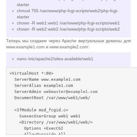
starter
chmod 755 /var/www/php-fcgi-scripts/web2/php-fcgi-
starter
chown -R web1:web1 /var/www/php-fcgi-scripts/web1
chown -R web2:web2 /var/www/php-fcgi-scripts/web2
Теперь мы создаем через Apache виртуальные домены для
www.example1.com и www.example2.com:
nano /etc/apache2/sites-available/web1
<VirtualHost *:80>

  ServerName www.example1.com

  ServerAlias example1.com

  ServerAdmin 
webmaster@example1.com
  DocumentRoot /var/www/web1/web/

  <IfModule mod_fcgid.c>

    SuexecUserGroup web1 web1

    <Directory /var/www/web1/web/>

      Options +ExecCGI

      AllowOverride All
