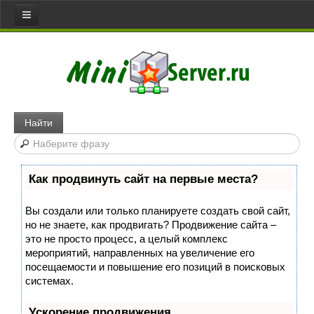
Все статьи
Главная
Сервера
Web server
Найти
Игровой сервер
Медиа сервер
Как продвинуть сайт на первые места?
Файловый сервер
Сервер доступа
Вы создали или только планируете создать свой сайт,
но не знаете, как продвигать? Продвижение сайта –
Коммуникативный сервер
это не просто процесс, а целый комплекс
Примеры серверов
мероприятий, направленных на увеличение его
посещаемости и повышение его позиций в поисковых
Сайты
системах.
Joomla
Ускорение продвижения