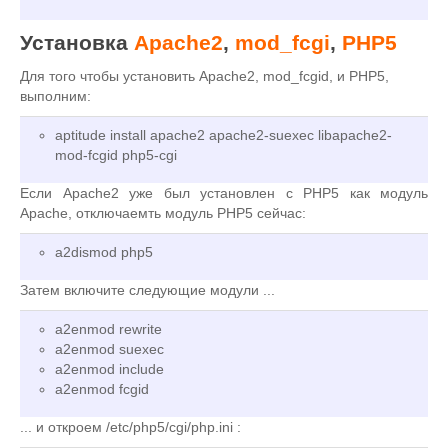
Установка
Apache2
,
mod_fcgi
,
PHP5
Для того чтобы установить Apache2, mod_fcgid, и PHP5,
выполним:
aptitude install apache2 apache2-suexec libapache2-
mod-fcgid php5-cgi
Если Apache2 уже был установлен с PHP5 как модуль
Apache, отключаемть модуль PHP5 сейчас:
a2dismod php5
Затем включите следующие модули ...
a2enmod rewrite
a2enmod suexec
a2enmod include
a2enmod fcgid
... и откроем /etc/php5/cgi/php.ini :