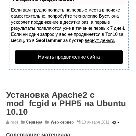
Wordpress
Если вам трудно попасть на первые места в поиске
HTML 5
самостоятельно, попробуйте технологию
Буст
, она
Общее
ускоряет продвижение в десятки раз, а первые
результаты появляются уже в течение первых 7 дней.
FAQ
Если ни один запрос у вас не продвинется в Топ10 за
месяц, то в
SeoHammer
за бустер
вернут деньги.
Программы
Оборудование
Начать продвижение сайта
Операционные системы
Общее
Новости
Установка Apache2 с
Из жизни mini Server
mod_fcgid и PHP5 на Ubuntu
В интернете
10.10
Разное
root
Сервера
Web сервер
13 января 2011
Контакты
Содержание материала
Поиск по сайту