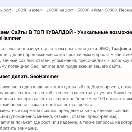
ть
port = 10000
и
listen = 10000
на
port = 50000
и
listen 50000
. Перез
ваем Сайты В ТОП КУВАЛДОЙ - Уникальные возможн
eoHammer
ссылка анализируется по трем пакетам оценки:
SEO, Трафик и
mer делает продвижение сайта прозрачным и простым занятие
 вечные ссылки, статьи, упоминания, пресс-релизы - используй
уму потенциал SeoHammer для продвижения вашего сайта.
меет делать SeoHammer
ижение в один клик, интеллектуальный подбор запросов, поку
лучших ссылок с высокой степенью качества у лучших бирж сс
ярная проверка качества ссылок по более чем 100 показателям
ный пересчет показателей качества проекта.
известные форматы ссылок: арендные ссылки, вечные ссылки,
ции (упоминания, мнения, отзывы, статьи, пресс-релизы).
mmer покажет, где рост или падение, а также запросы, на кото
братить внимание.