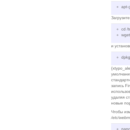
apt-
Загрузит
cd /
wget
и установ
dpkg
{xtypo_al
умолчанию
стандартн
запись Fi
использов
удаляя ст
новые пор
Чтобы из
/etc/webm
nano