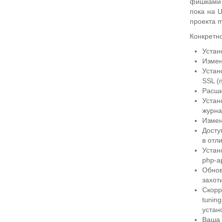
фишками 
пока на U
проекта m
Конкретно
Уста
Измен
Уста
SSL (
Расш
Уста
журна
Измен
Досту
в отл
Устан
php-ap
Обно
захот
Скорр
tunin
устан
Ваша 