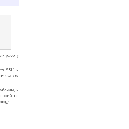
ли работу
ез SSL) и
личеством
абочим, и
енений по
ning}