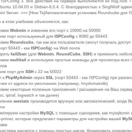
ISPConfig 3. Все действия на сервере выполняются из под root. 
buntu 10.04.03 и Debian-6.0.4. С благодарностью к SinglWolf адм
ini Server. >>> [How To]Автоматическая установка Roundcube для I
 в этом учебнике объясняется, как:
новим
Webmin
и изменим его порт с 10000 на 50000
им порт используемый для
ISPConfig
с 8080 до 50443
новим
Roundcube
, так как все пользователи смогут получать доступ
порт 50443 - как
ISPConfig
) на Web почте
ирить
fail2ban
(для
Webmin
,
RoundCube
,
SSH
) и применить небол
новим
multitail
и используем простые команды для просмотра всех 
лов
им порт для
SSH
с 22 на 50022
п к
PhpMyAdmin
через
SSL
(порт 50443 - как ISPConfig) при разли
ичии от адреса по умолчанию (например, /mydomaindb)
овим некоторые полезные приложения / расширения на Ваш сервер
c, iptraf, logwatch и так далее)
вление
awstats
производится вручную или автоматический, когда В
ите
ектируем настройки
MySQL
с помощью сценариев, как mysqltuner 
g-primer, которые предлагают параметры для настройки вашей
MyS
овки
система научится с помощь простых шагов, блокировать определе