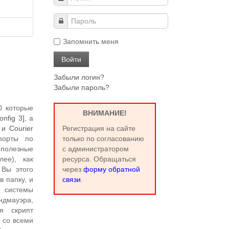
Запомнить меня
Забыли логин?
Забыли пароль?
0 которые
ВНИМАНИЕ!
nfig 3]
, а
и Courier
Регистрация на сайте
порты по
только по согласованию
е полезные
с администратором
лее), как
ресурса. Обращаться
 Вы этого
через
форму обратной
в папку, и
связи
.
 системы
андмауэра,
я скрипт
 со всеми