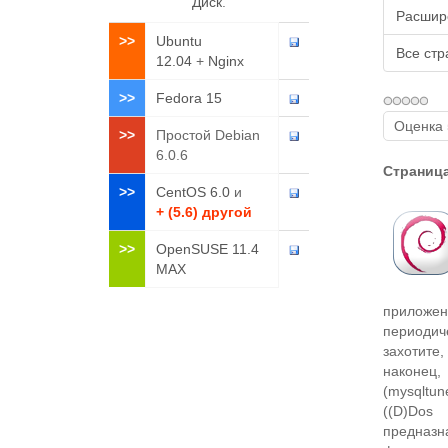
Диск
.
Расшире
>>
Ubuntu
Все ст
12.04
+
Nginx
>>
Fedora 15
Пожалуйс
>>
Простой Debian
оцените
6.0.6
Страница
>>
CentOS 6.0
и
+ (5.6) другой
>>
OpenSUSE 11.4
MAX
приложен
периодич
захотите,
наконец
(mysqltun
((D)Dos
предназн