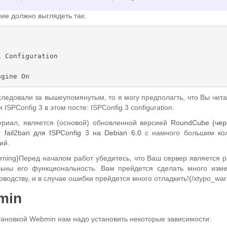
ие должно выглядеть так:
следовали за вышеупомянутым, то я могу предполагть, что Вы чита
 ISPConfig 3 в этом посте: ISPConfig 3 configuration.
ериал, является (основой) обновленной версией
RoundCube (чер
 fail2ban для ISPConfig 3 на Debian 6.0
с намного большим ко
ий.
arning}Перед началом работ убедитесь, что Ваш сервер является р
ьны его функциональность. Вам прейдется сделать много изм
оводству, и в случае ошибки прейдется много отладкить!{/xtypo_war
min
тановкой Webmin нам надо установить некоторые зависимости: