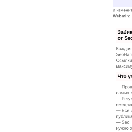
и измени
Webmin
:
Заби
от S
Каждая 
SeoHam
Ссылки,
максим
Что у
— Продв
самых 
— Регул
ежеднев
— Все 
публика
— SeoHa
нужно о