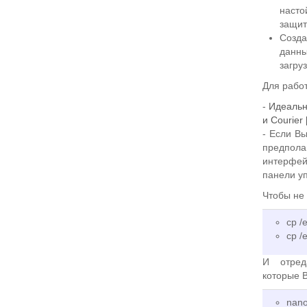
насто
защит
Созда
данны
загру
Для рабо
-
Идеальны
и Courier 
- Если Вы
предпола
интерфей
панели уп
Чтобы не
cp /e
cp /
И отред
которые 
nano