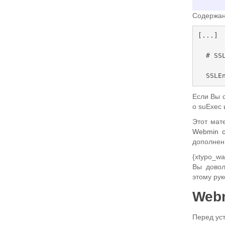
Содержан
[...]

  # SSL Configuration

  SSLEngine On

  SSLCertificateFile /usr/local/ispconfig/interface/ssl/ispserver.
Если Вы 
crt

о suExec и
  SSLCertificateKeyFile /usr/local/ispconfig/interface/ssl/ispserv
Этот мат
er.key

Webmin с
[...]
дополнен
{xtypo_w
Вы довол
этому рук
Web
Перед ус