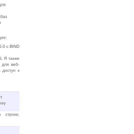
для
 баз
и
щее:
6.0 с BIND
SL Я также
 для веб-
 доступ к
rt
.key
в строки,