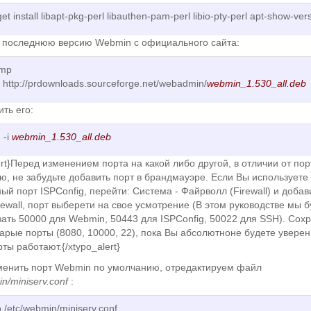
get install libapt-pkg-perl libauthen-pam-perl libio-pty-perl apt-show-ver
е последнюю версию Webmin с официального сайта:
tmp
 http://prdownloads.sourceforge.net/webadmin/
webmin_1.530_all.deb
ить его:
 -i
webmin_1.530_all.deb
ert}Перед изменением порта на какой либо другой, в отличии от пор
, не забудьте добавить порт в брандмауэре. Если Вы используете
ый порт ISPConfig, перейти: Система - Файрволл (Firewall) и добав
rewall, порт выберети на свое усмотрение (В этом руководстве мы 
ать 50000 для Webmin, 50443 для ISPConfig, 50022 для SSH). Сох
арые порты (8080, 10000, 22), пока Вы абсолютноне будете уверен
ты работают.{/xtypo_alert}
менить порт Webmin по умолчанию, отредактируем файл
in/miniserv.conf
:
 /etc/webmin/miniserv.conf