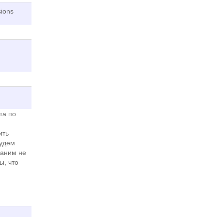
sions
та по
ить
будем
раним не
ы, что