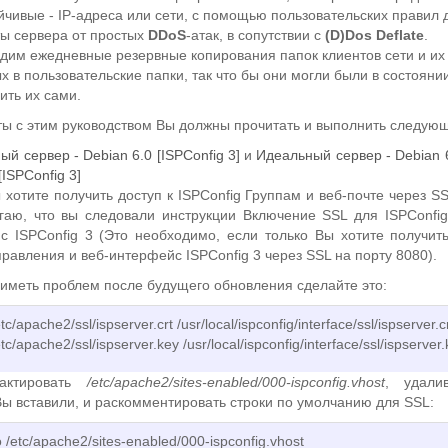
йчивые - IP-адреса или сети, с помощью пользовательских правил 
ы сервера от простых
DDoS
-атак, в сопутствии с
(D)Dos Deflate
.
дим ежедневные резервные копирования папок клиентов сети и их
х в пользовательские папки, так что бы они могли были в состояни
зить их сами.
ты с этим руководством Вы должны прочитать и выполнить следую
й сервер - Debian 6.0 [ISPConfig 3]
и
Идеальный сервер - Debian 
[ISPConfig 3]
 хотите получить доступ к ISPConfig Группам и веб-почте через S
гаю, что вы следовали инструкции Включение SSL для ISPConfig
с ISPConfig 3 (Это необходимо, если только Вы хотите получить
равления и веб-интерфейс ISPConfig 3 через SSL на порту 8080).
 иметь проблем после будущего обновления сделайте это:
tc/apache2/ssl/ispserver.crt /usr/local/ispconfig/interface/ssl/ispserver.c
etc/apache2/ssl/ispserver.key /usr/local/ispconfig/interface/ssl/ispserver
актировать
/etc/apache2/sites-enabled/000-ispconfig.vhost
, удали
Вы вставили, и раскомментировать строки по умолчанию для SSL:
 /etc/apache2/sites-enabled/000-ispconfig.vhost