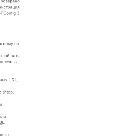
Проверено
инистрация
SPConfig 3
 к нему на
ьшой патч
полезных
чных URL,
 (htop,
ы
или
QL
нные -