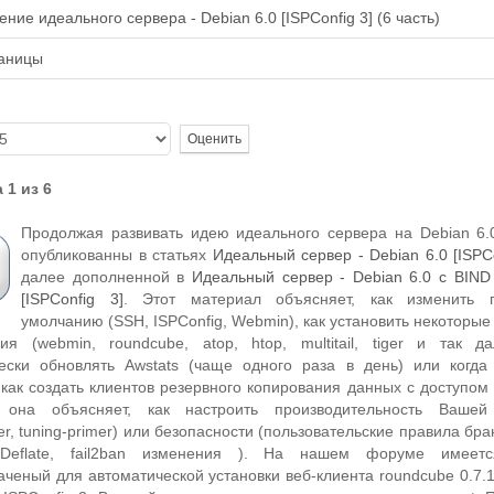
ние идеального сервера - Debian 6.0 [ISPConfig 3] (6 часть)
раницы
та,
 1 из 6
Продолжая развивать идею идеального сервера на Debian 6.
опубликованны в статьях
Идеальный сервер - Debian 6.0 [ISPCo
далее дополненной в
Идеальный сервер - Debian 6.0 с BIND 
[ISPConfig 3]
. Этот материал объясняет, как изменить 
умолчанию (SSH, ISPConfig, Webmin), как установить некоторы
ия (webmin, roundcube, atop, htop, multitail, tiger и так да
ески обновлять Awstats (чаще одного раза в день) или когда
 как создать клиентов резервного копирования данных с доступом 
, она объясняет, как настроить производительность Вашей
er, tuning-primer) или безопасности (пользовательские правила бр
 Deflate, fail2ban изменения ). На нашем форуме имеетс
аченый для автоматической установки веб-клиента roundcube 0.7.1