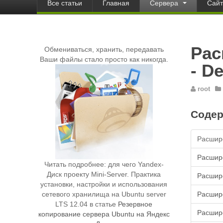
Все статьи
Главная
Сервера
Сай
Рас
Обмениваться, хранить, передавать
Ваши файлы стало просто как никогда.
- D
root
Содер
Расшире
Расшире
Читать подробнее: для чего Yandex-
Диск проекту Mini-Server. Практика
Расшире
установки, настройки и использования
Расшире
сетевого хранилища на Ubuntu server
LTS 12.04 в статье
Резервное
Расшире
копирование сервера Ubuntu на Яндекс