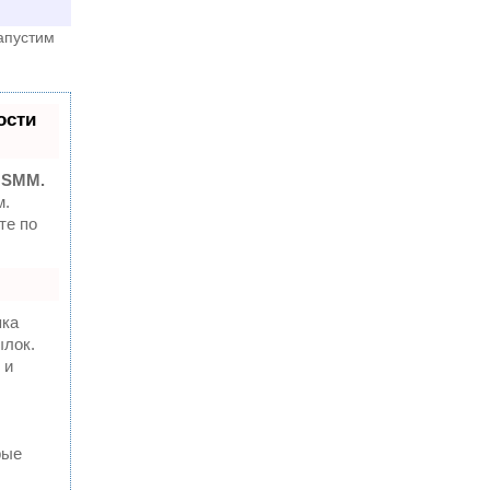
апустим
ости
 SMM.
м.
те по
пка
ылок.
 и
рые