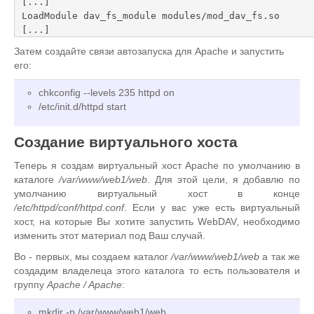
[...]

LoadModule dav_fs_module modules/mod_dav_fs.so

[...]
Затем создайте связи автозапуска для Apache и запустить
его:
chkconfig --levels 235 httpd on
/etc/init.d/httpd start
Создание виртуального хоста
Теперь я создам виртуальный хост Apache по умолчанию в
каталоге
/var/www/web1/web
. Для этой цели, я добавлю по
умолчанию виртуальный хост в конце
/etc/httpd/conf/httpd.conf
. Если у вас уже есть виртуальный
хост, на которые Вы хотите запустить WebDAV, необходимо
изменить этот материал под Ваш случай.
Во - первых, мы создаем каталог
/var/www/web1/web
а так же
создадим владелеца этого каталога то есть пользователя и
группу
Apache / Apache
:
mkdir -p /var/www/web1/web