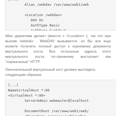
        Alias /webdav /var/www/web1/web

        <Location /webdav>

           DAV On

           AuthType Basic

           AuthName "webdav"

           AuthUserFile /var/www/web1/passwd.dav

Alias
директива делает (вместе с <Location> ), так что при
           Require valid-user

вызове
/webdav
, WebDAV вызывается, но Вы все еще
       </Location>

можете получить полный доступ к корневому документу
[...]
виртуального хоста. Все остальные адреса этого
виртуального хоста по-прежнему выступают как
"нормальные" HTTP.
Окончательный виртуальный хост должен выглядеть
следующим образом:
[...]

NameVirtualHost *:80

<VirtualHost *:80>

        ServerAdmin webmaster@localhost

        DocumentRoot /var/www/web1/web/
