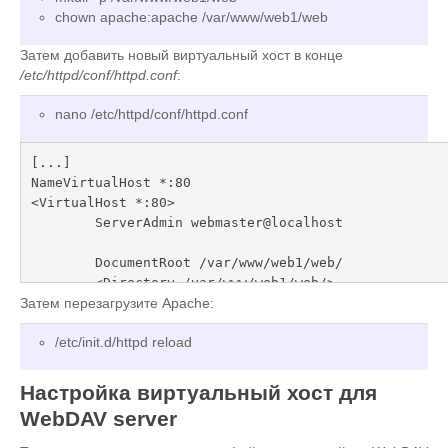
chown apache:apache /var/www/web1/web
Затем добавить новый виртуальный хост в конце
/etc/httpd/conf/httpd.conf
:
nano /etc/httpd/conf/httpd.conf
[...]

NameVirtualHost *:80

<VirtualHost *:80>

        ServerAdmin webmaster@localhost

        DocumentRoot /var/www/web1/web/

        <Directory /var/www/web1/web/>

                Options Indexes MultiViews

Затем перезагрузите Apache:
                AllowOverride None

/etc/init.d/httpd reload
                Order allow,deny

                allow from all

        </Directory>

Настройка виртуальный хост для
WebDAV server
</VirtualHost>