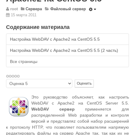
Wordpress
root
Сервера
Файловый сервер
HTML 5
15 марта 2011
Общее
Содержание материала
FAQ
Настройка WebDAV с Apache2 на CentOS 5.5
Программы
Настройка WebDAV с Apache2 на CentOS 5.5 (2 часть)
Оборудование
Все страницы
Операционные системы
Общее
Новости
Пожалуйста,
оцените
Из жизни mini Server
Это руководство объясняет, как настроить
В интернете
WebDAV с Apache2 на CentOS Server 5.5.
WebDAV сервер
применяется для
Разное
распределенной Web разработки и контроля
версий и представляz собой набор расширений
Контакты
к протоколу HTTP, что позволяет пользователям напрямую
редактировать файлы на сервер Apache так, так как их не
Поиск по сайту