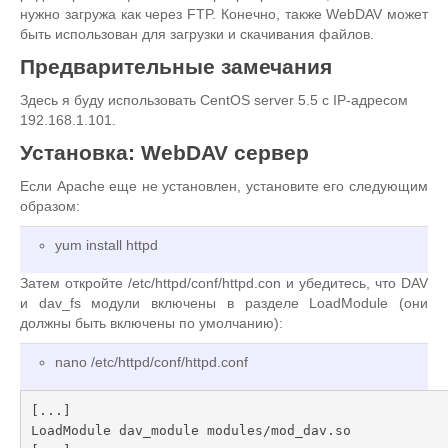
нужно загружа как через FTP. Конечно, также WebDAV может
быть использован для загрузки и скачивания файлов.
Предварительные замечания
Здесь я буду использовать CentOS server 5.5 с IP-адресом
192.168.1.101.
Установка:
WebDAV сервер
Если Apache еще не установлен, установите его следующим
образом:
yum install httpd
Затем откройте /etc/httpd/conf/httpd.con и убедитесь, что DAV
и dav_fs модули включены в разделе LoadModule (они
должны быть включены по умолчанию):
nano /etc/httpd/conf/httpd.conf
[...]

LoadModule dav_module modules/mod_dav.so
