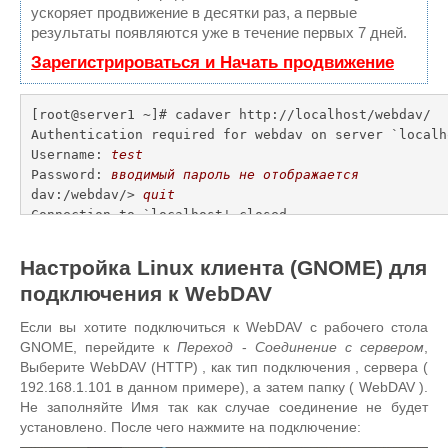
ускоряет продвижение в десятки раз, а первые
результаты появляются уже в течение первых 7 дней.
Зарегистрироваться и Начать продвижение
[root@server1 ~]# cadaver http://localhost/webdav/

Authentication required for webdav on server `localho
Username: 
test
Password: 
вводимый пароль не отображается
dav:/webdav/> 
quit
Connection to `localhost' closed.

[root@server1 ~]#
Настройка Linux клиента (GNOME) для
подключения к WebDAV
Если вы хотите подключиться к WebDAV с рабочего стола
GNOME, перейдите к
Переход
-
Соединение с сервером
,
Выберите WebDAV (HTTP) , как тип подключения , сервера (
192.168.1.101 в данном примере), а затем папку ( WebDAV ).
Не заполняйте Имя так как случае соединение не будет
установлено. После чего нажмите на подключение: