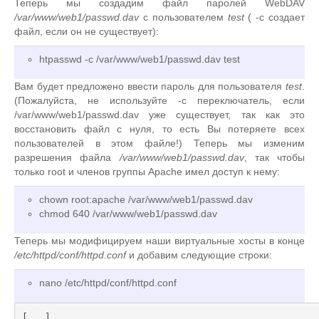
Теперь мы создадим файл паролей WebDAV
/var/www/web1/passwd.dav
с пользователем
test
( -c создает
файл, если он не существует):
htpasswd -c /var/www/web1/passwd.dav test
Вам будет предложено ввести пароль для пользователя
test
.
(Пожалуйста, не используйте -c переключатель, если
/var/www/web1/passwd.dav уже существует, так как это
восстановить файл с нуля, то есть Вы потеряете всех
пользователей в этом файле!) Теперь мы изменим
разрешения файла
/var/www/web1/passwd.dav
, так чтобы
только root и членов группы Apache имел доступ к нему:
chown root:apache /var/www/web1/passwd.dav
chmod 640 /var/www/web1/passwd.dav
Теперь мы модифицируем наши виртуальные хосты в конце
/etc/httpd/conf/httpd.conf
и добавим следующие строки:
nano /etc/httpd/conf/httpd.conf
[...]
