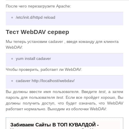
        <Directory /var/www/web1/web/>

                Options Indexes MultiViews

После чего перезагрузите Apache:
                AllowOverride None

/etc/init.d/httpd reload
                Order allow,deny

                allow from all

        </Directory>

Тест WebDAV сервер
        Alias /webdav /var/www/web1/web

Мы теперь установим cadaver , введя команду для клиента
WebDAV:
        <Location /webdav>

           DAV On

yum install cadaver
           AuthType Basic

           AuthName "webdav"

Чтобы проверить, работает ли WebDAV:
           AuthUserFile /var/www/web1/passwd.dav

cadaver http://localhost/webdav/
           Require valid-user

       </Location>

Вы должны ввести имя пользователя. Введите
test
, а затем
пароль для пользователя
test
. Если все пройдет хорошо, Вы
</VirtualHost>
должны получить доступ, что будет означать, что WebDAV
работает нормально. Выходим из оболочки WebDAV:
Забиваем Сайты В ТОП КУВАЛДОЙ -