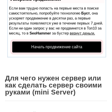
Wordpress
Если вам трудно попасть на первые места в поиске
HTML 5
самостоятельно, попробуйте технологию
Буст
, она
Общее
ускоряет продвижение в десятки раз, а первые
результаты появляются уже в течение первых 7 дней.
FAQ
Если ни один запрос у вас не продвинется в Топ10 за
месяц, то в
SeoHammer
за бустер
вернут деньги.
Программы
Оборудование
Начать продвижение сайта
Операционные системы
Общее
Новости
Для чего нужен сервер или
Из жизни mini Server
как сделать сервер своими
В интернете
руками (mini Server)
Разное
Контакты
Поиск по сайту