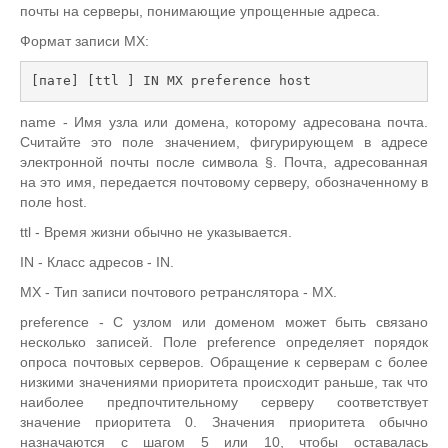
почты на серверы, понимающие упрощенные адреса.
Формат записи MX:
[пате] [ttl ] IN MX preference host
name - Имя узла или домена, которому адресована почта.
Считайте это поле значением, фигурирующем в адресе
электронной почты после символа §. Почта, адресованная
на это имя, передается почтовому серверу, обозначенному в
поле host.
ttl - Время жизни обычно не указывается.
IN - Класс адресов - IN.
MX - Тип записи почтового ретранслятора - MX.
preference - С узлом или доменом может быть связано
несколько записей. Поле preference определяет порядок
опроса почтовых серверов. Обращение к серверам с более
низкими значениями приоритета происходит раньше, так что
наиболее предпочтительному серверу соответствует
значение приоритета 0. Значения приоритета обычно
назначаются с шагом 5 или 10, чтобы оставалась