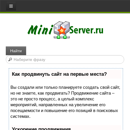
Все статьи
Главная
Сервера
Web server
Найти
Игровой сервер
Медиа сервер
Как продвинуть сайт на первые места?
Файловый сервер
Сервер доступа
Вы создали или только планируете создать свой сайт,
но не знаете, как продвигать? Продвижение сайта –
Коммуникативный сервер
это не просто процесс, а целый комплекс
Примеры серверов
мероприятий, направленных на увеличение его
посещаемости и повышение его позиций в поисковых
Сайты
системах.
Joomla
Ускорение продвижения