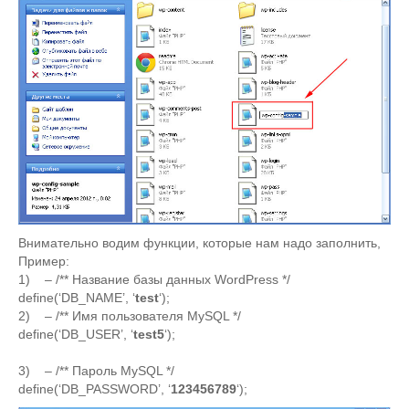
Внимательно водим функции, которые нам надо заполнить,
Пример:
1) – /** Название базы данных WordPress */
define(‘DB_NAME’, ‘
test
‘);
2) – /** Имя пользователя MySQL */
define(‘DB_USER’, ‘
test5
‘);
3) – /** Пароль MySQL */
define(‘DB_PASSWORD’, ‘
123456789
‘);