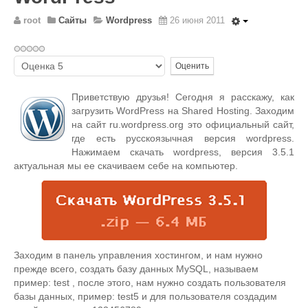
Wordpress
root
Сайты
Wordpress
26 июня 2011
HTML 5
Общее
Пожалуйста,
FAQ
оцените
Приветствую друзья! Сегодня я расскажу, как
Программы
загрузить WordPress на Shared Hosting. Заходим
Оборудование
на сайт ru.wordpress.org это официальный сайт,
где есть русскоязычная версия wordpress.
Операционные системы
Нажимаем скачать wordpress, версия 3.5.1
Общее
актуальная мы ее скачиваем себе на компьютер.
Новости
Из жизни mini Server
В интернете
Разное
Заходим в панель управления хостингом, и нам нужно
прежде всего, создать базу данных MySQL, называем
Контакты
пример: test , после этого, нам нужно создать пользователя
базы данных, пример: test5 и для пользователя создадим
Поиск по сайту