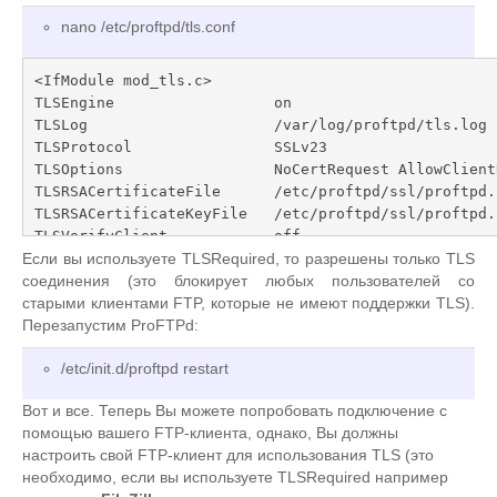
nano /etc/proftpd/tls.conf
<IfModule mod_tls.c>

TLSEngine                  on

TLSLog                     /var/log/proftpd/tls.log

TLSProtocol                SSLv23

TLSOptions                 NoCertRequest AllowClient
TLSRSACertificateFile      /etc/proftpd/ssl/proftpd.c
TLSRSACertificateKeyFile   /etc/proftpd/ssl/proftpd.k
TLSVerifyClient            off

TLSRequired                on

Если вы используете TLSRequired, то разрешены только TLS
</IfModule>
соединения (это блокирует любых пользователей со
старыми клиентами FTP, которые не имеют поддержки TLS).
Перезапустим ProFTPd:
/etc/init.d/proftpd restart
Вот и все. Теперь Вы можете попробовать подключение с
помощью вашего FTP-клиента, однако, Вы должны
настроить свой FTP-клиент для использования TLS (это
необходимо, если вы используете TLSRequired например