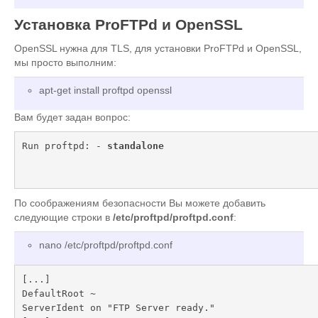
Установка ProFTPd и OpenSSL
OpenSSL нужна для TLS, для установки ProFTPd и OpenSSL,
мы просто выполним:
apt-get install proftpd openssl
Вам будет задан вопрос:
Run proftpd: - 
standalone
По соображениям безопасности Вы можете добавить
следующие строки в
/etc/proftpd/proftpd.conf
:
nano /etc/proftpd/proftpd.conf
[...]

DefaultRoot ~

ServerIdent on "FTP Server ready."
