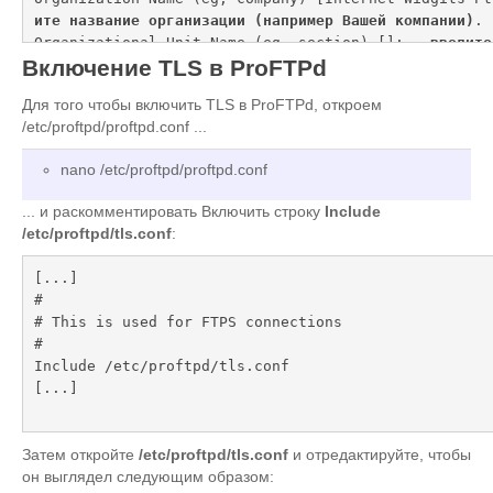
ите название организации (например Вашей компании)
.

Organizational Unit Name (eg, section) []: - 
введите
Включение TLS в ProFTPd
ое название группы (например "ИТ отдел")
.

Common Name (eg, YOUR name) []: - 
введите полное дом
Для того чтобы включить TLS в ProFTPd, откроем
емы (например "server1.example.com")
.

/etc/proftpd/proftpd.conf ...
Email Address []: - 
введите адрес электронной почты
nano /etc/proftpd/proftpd.conf
... и раскомментировать Включить строку
Include
/etc/proftpd/tls.conf
:
[...]

#

# This is used for FTPS connections

#

Include /etc/proftpd/tls.conf

[...]
Затем откройте
/etc/proftpd/tls.conf
и отредактируйте, чтобы
он выглядел следующим образом: