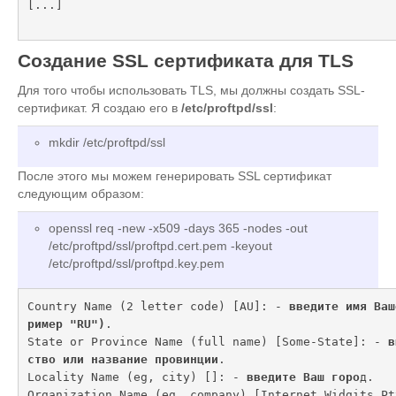
[...]
Создание SSL сертификата для TLS
Для того чтобы использовать TLS, мы должны создать SSL-
сертификат. Я создаю его в
/etc/proftpd/ssl
:
mkdir /etc/proftpd/ssl
После этого мы можем генерировать SSL сертификат
следующим образом:
openssl req -new -x509 -days 365 -nodes -out
/etc/proftpd/ssl/proftpd.cert.pem -keyout
/etc/proftpd/ssl/proftpd.key.pem
Country Name (2 letter code) [AU]: - 
введите имя Ваш
ример "RU")
.

State or Province Name (full name) [Some-State]: - 
в
ство или название провинции
.

Locality Name (eg, city) []: - 
введите Ваш горо
д.

Organization Name (eg, company) [Internet Widgits Pt