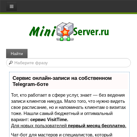
Все статьи
Главная
Сервера
Web server
Найти
Игровой сервер
Медиа сервер
Сервис онлайн-записи на собственном
Файловый сервер
Telegram-боте
Сервер доступа
Тот, кто работает в сфере услуг, знает — без ведения
Коммуникативный сервер
записи клиентов никуда. Мало того, что нужно видеть
свое расписание, но и напоминать клиентам о визитах
Примеры серверов
тоже. Нашли самый бюджетный и оптимальный
вариант:
сервис VisitTime.
Сайты
Для новых пользователей
первый месяц бесплатно
.
Joomla
Чат-бот для мастеров и специалистов, который