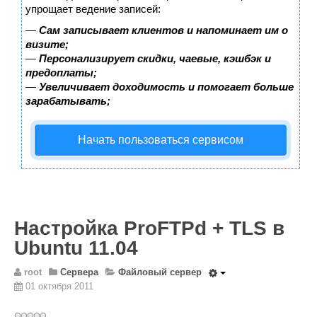
Wordpress
упрощает ведение записей:
HTML 5
—
Сам записывает клиентов и напоминает им о
визите;
Общее
—
Персонализирует скидки, чаевые, кэшбэк и
предоплаты;
FAQ
—
Увеличивает доходимость и помогает больше
зарабатывать;
Программы
Оборудование
Начать пользоваться сервисом
Операционные системы
Общее
Новости
Из жизни mini Server
Настройка ProFTPd + TLS в
В интернете
Ubuntu 11.04
Разное
root
Сервера
Файловый сервер
Контакты
01 октября 2011
Поиск по сайту