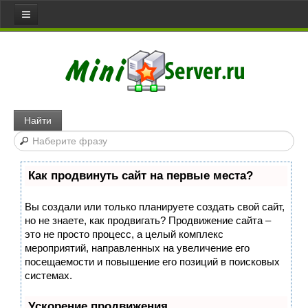
Все статьи
Главная
Сервера
Web server
Найти
Игровой сервер
Медиа сервер
Как продвинуть сайт на первые места?
Файловый сервер
Сервер доступа
Вы создали или только планируете создать свой сайт,
но не знаете, как продвигать? Продвижение сайта –
Коммуникативный сервер
это не просто процесс, а целый комплекс
Примеры серверов
мероприятий, направленных на увеличение его
посещаемости и повышение его позиций в поисковых
Сайты
системах.
Joomla
Ускорение продвижения