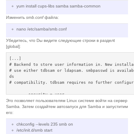
yum install cups-libs samba samba-common
Изменить
smb.conf
файла:
nano /etc/samba/smb.conf
Убедитесь, что Dы видите следующие строки в разделt
[global]:
[...]

# Backend to store user information in. New installat
# use either tdbsam or ldapsam. smbpasswd is availab
ds

# compatibility. tdbsam requires no further configura
        security = user

        passdb backend = tdbsam

Это позволяет пользователям Linux системе войти на сервер
[...]
Samba. Затем создайтем автозапуск для Samba и запуститим
его:
chkconfig --levels 235 smb on
/etc/init.d/smb start