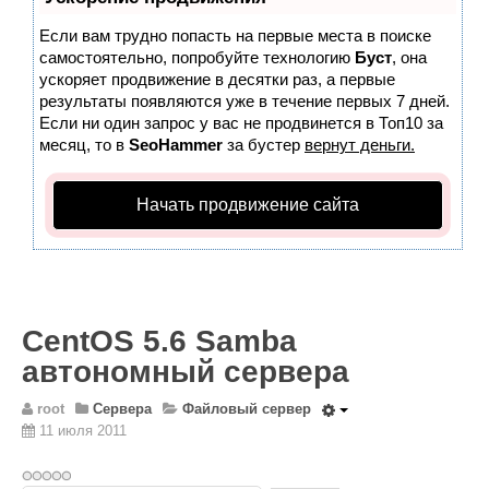
Wordpress
Если вам трудно попасть на первые места в поиске
HTML 5
самостоятельно, попробуйте технологию
Буст
, она
Общее
ускоряет продвижение в десятки раз, а первые
результаты появляются уже в течение первых 7 дней.
FAQ
Если ни один запрос у вас не продвинется в Топ10 за
месяц, то в
SeoHammer
за бустер
вернут деньги.
Программы
Оборудование
Начать продвижение сайта
Операционные системы
Общее
Новости
CentOS 5.6 Samba
Из жизни mini Server
автономный сервера
В интернете
Разное
root
Сервера
Файловый сервер
11 июля 2011
Контакты
Поиск по сайту