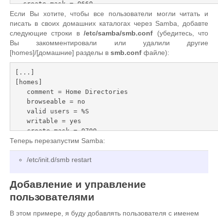
  create mask = 0660

  directory mask = 0771

Если Вы хотите, чтобы все пользователи могли читать и
  writable = yes
писать в своих домашних каталогах через Samba, добавте
следующие строки в
/etc/samba/smb.conf
(убедитесь, что
Вы закомментировали или удалили другие
[homes]/[домашние] разделы в
smb.conf
файле):
[...]

[homes]

   comment = Home Directories

   browseable = no

   valid users = %S

   writable = yes

   create mask = 0700

   directory mask = 0700
Теперь перезапустим Samba:
/etc/init.d/smb restart
Добавление и управление
пользователями
В этом примере, я буду добавлять пользователя с именем