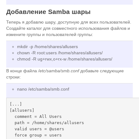
Добавление Samba шары
Теперь я добавлю шару, доступную для всех пользователей.
Создайте каталог для совместного использования файлов и
измените группы и пользователей группы:
mkdir -p /home/shares/allusers
chown -R root:users /home/shares/allusers/
chmod -R ug+rwx,o+rx-w /home/shares/allusers/
В конце файла
/etc/samba/smb.conf
добавьте следующие
строки:
nano /etc/samba/smb.conf
[...]

[allusers]

  comment = All Users

  path = /home/shares/allusers

  valid users = @users

  force group = users
