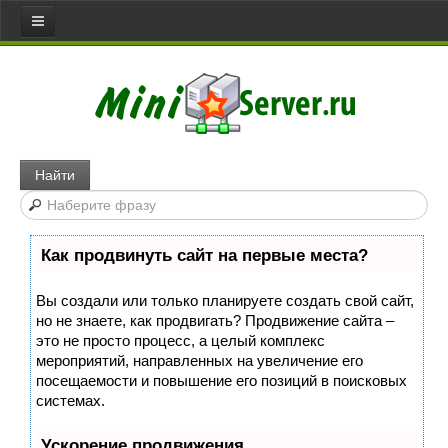
Все статьи
Главная
Сервера
Web server
Найти
Игровой сервер
Медиа сервер
Как продвинуть сайт на первые места?
Файловый сервер
Сервер доступа
Вы создали или только планируете создать свой сайт,
но не знаете, как продвигать? Продвижение сайта –
Коммуникативный сервер
это не просто процесс, а целый комплекс
Примеры серверов
мероприятий, направленных на увеличение его
посещаемости и повышение его позиций в поисковых
Сайты
системах.
Joomla
Ускорение продвижения