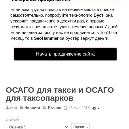
Wordpress
Если вам трудно попасть на первые места в поиске
HTML 5
самостоятельно, попробуйте технологию
Буст
, она
Общее
ускоряет продвижение в десятки раз, а первые
результаты появляются уже в течение первых 7 дней.
FAQ
Если ни один запрос у вас не продвинется в Топ10 за
месяц, то в
SeoHammer
за бустер
вернут деньги.
Программы
Оборудование
Начать продвижение сайта
Операционные системы
Общее
Новости
ОСАГО для такси и ОСАГО
Из жизни mini Server
для таксопарков
В интернете
Разное
root
Новости
Разное
28 мая 2018
Контакты
Пожалуйста,
Поиск по сайту