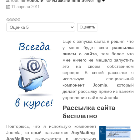
root
Новости
Из жизни mini Server
Wordpress
11 апреля 2011
HTML 5
Общее
Пожалуйста,
оцените
FAQ
Еще с запуска сайта я решил, что
Программы
у меня будет своя
рассылка
писем с сайта
, тем более что
Оборудование
мне ничего не мешало запустить
Операционные системы
это на своем собственном
сервере. В своей рассылке я
Общее
использую специальный
Новости
компонент Joomla, который
делает рассылку прямо из панели
Из жизни mini Server
управления сайтом Joomla.
В интернете
Рассылка сайта
бесплатно
Разное
Контакты
Повторюсь, что я использую компонент
Joomla, который называется
AcyMailing
.
AcyMailing
выпускается в нескольких
Поиск по сайту