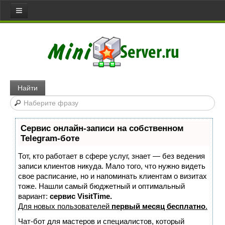
Все статьи
Главная
Сервера
Web server
Найти
Игровой сервер
Медиа сервер
Сервис онлайн-записи на собственном
Файловый сервер
Telegram-боте
Сервер доступа
Тот, кто работает в сфере услуг, знает — без ведения
Коммуникативный сервер
записи клиентов никуда. Мало того, что нужно видеть
свое расписание, но и напоминать клиентам о визитах
Примеры серверов
тоже. Нашли самый бюджетный и оптимальный
вариант:
сервис VisitTime.
Сайты
Для новых пользователей
первый месяц бесплатно
.
Joomla
Чат-бот для мастеров и специалистов, который