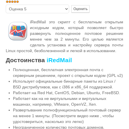
Рейтинг:
Пожалуйста,
5
/
5
оцените
iRedMail это скрипт с бесплатным открытым
исходным кодом, который позволяет быстро
развернуть полноценное почтовое решение
менее чем за 2 минуты. Его целью является
сделать установка и настройку сервера почты
Linux простой, безболезненной и легкой в использовании.
Достоинства
iRedMail
Полноценная, бесплатная электронная почта с
серверным решением, проект с открытым кодом (GPL v2)
Использует официальные бинарные пакеты из Linux /
BSD дистрибутивов, как с i386 и x86_64 поддержкой.
Работает на Red Hat, CentOS, Debian, Ubuntu, FreeBSD.
Работает как на не виртуальными и виртуальных
машинах, например, VMware, OpenVZ, Xen.
Развертывание полнофункциональный почтовый сервер
на менее 1 минуты. (Посмотрите видео ниже , чтобы
удостовериться, насколько это легко)
Неограниченное количество почтовых доменов,