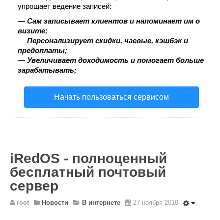
Wordpress
упрощает ведение записей:
HTML 5
—
Сам записывает клиентов и напоминает им о
визите;
Общее
—
Персонализирует скидки, чаевые, кэшбэк и
предоплаты;
FAQ
—
Увеличивает доходимость и помогает больше
зарабатывать;
Программы
Оборудование
Начать пользоваться сервисом
Операционные системы
Общее
Новости
Из жизни mini Server
iRedOS - полноценный
В интернете
бесплатный почтовый
Разное
сервер
Контакты
root
Новости
В интернете
27 ноября 2010
Поиск по сайту