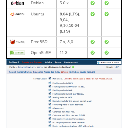
Debian
5.0.x
Ubuntu
8.04 (LTS)
,
9,04,
9,10,
10,04
(LTS)
FreeBSD
7.x, 8,0
OpenSuSE
11.3