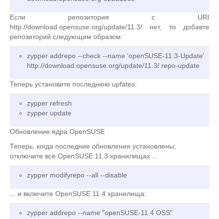
Если репозитория с URI
http://download.opensuse.org/update/11.3/ нет, то добавте
репозиторий следующим образом:
zypper addrepo --check --name 'openSUSE-11.3-Update'
http://download.opensuse.org/update/11.3/ repo-update
Теперь установите последнюю upfates:
zypper refresh
zypper update
Обновление ядра OpenSUSE
Теперь, когда последние обновления установлены,
отключите все OpenSUSE 11.3 хранилищах ...
zypper modifyrepo --all --disable
... и включите OpenSUSE 11.4 хранилища:
zypper addrepo --name "openSUSE-11.4 OSS"