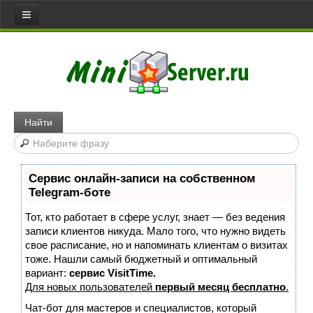
Все статьи
Главная
Сервера
Web server
Найти
Игровой сервер
Медиа сервер
Сервис онлайн-записи на собственном
Файловый сервер
Telegram-боте
Сервер доступа
Тот, кто работает в сфере услуг, знает — без ведения
Коммуникативный сервер
записи клиентов никуда. Мало того, что нужно видеть
свое расписание, но и напоминать клиентам о визитах
Примеры серверов
тоже. Нашли самый бюджетный и оптимальный
вариант:
сервис VisitTime.
Сайты
Для новых пользователей
первый месяц бесплатно
.
Joomla
Чат-бот для мастеров и специалистов, который