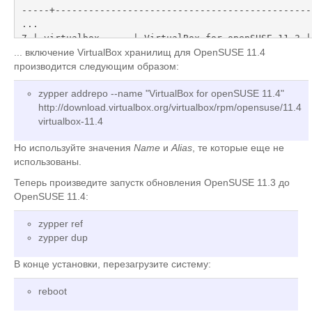
-----+----------------------------------------------
...

7 | virtualbox      | VirtualBox for openSUSE 11.3 | Yes
| http://download.virtualbox.org/virtualbox/rpm/opens
... включение VirtualBox хранилищ для OpenSUSE 11.4
server1:~ #
производится следующим образом:
zypper addrepo --name "VirtualBox for openSUSE 11.4"
http://download.virtualbox.org/virtualbox/rpm/opensuse/11.4
virtualbox-11.4
Но используйте значения
Name
и
Alias
, те которые еще не
использованы.
Теперь произведите запустк обновления OpenSUSE 11.3 до
OpenSUSE 11.4:
zypper ref
zypper dup
В конце установки, перезагрузите систему:
reboot