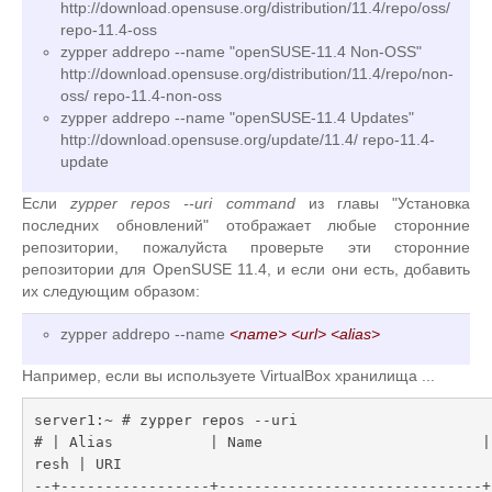
http://download.opensuse.org/distribution/11.4/repo/oss/
repo-11.4-oss
zypper addrepo --name "openSUSE-11.4 Non-OSS"
http://download.opensuse.org/distribution/11.4/repo/non-
oss/ repo-11.4-non-oss
zypper addrepo --name "openSUSE-11.4 Updates"
http://download.opensuse.org/update/11.4/ repo-11.4-
update
Если
zypper repos --uri command
из главы "Установка
последних обновлений" отображает любые сторонние
репозитории, пожалуйста проверьте эти сторонние
репозитории для OpenSUSE 11.4, и если они есть, добавить
их следующим образом:
zypper addrepo --name
<name> <url>
<alias>
Например, если вы используете VirtualBox хранилища ...
server1:~ # zypper repos --uri

# | Alias           | Name                         |
resh | URI

--+-----------------+------------------------------+