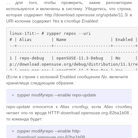
... для того, чтобы проверить, какие репозитории
используются и включены в систему. Убедитесь, что строка,
которая содержит http://download.opensuse.org/update/11.3/ в
URI колонке содержит
Yes
в столбце
Enabled
:
linux-17it:~ # zypper repos --uri

# | Alias        | Name                  | Enabled |
--+--------------+-----------------------+---------+
-----------------------------------------------------
1 | repo-debug   | openSUSE-11.3-Debug   | No      |
p://download.opensuse.org/debug/distribution/11.3/rep
2 | repo-non-oss | openSUSE-11.3-Non-Oss | Yes     |
p://download.opensuse.org/distribution/11.3/repo/non-
(Если в строке с колонкой Enabled сообщение
No
, включите
3 | repo-oss     | openSUSE-11.3-Oss     | Yes     |
хранилище следующим образом:
p://download.opensuse.org/distribution/11.3/repo/oss/
zypper modifyrepo --enable repo-update
4 | repo-source  | openSUSE-11.3-Source  | No      |
p://download.opensuse.org/source/distribution/11.3/re
repo-update
относится к
Alias
столбцу, если
Alias
столбец
5 | repo-update  | openSUSE-11.3-Update  | Yes     |
читает что-то вроде HTTP-download.opensuse.org-82ba1b08 ,
p://download.opensuse.org/update/11.3/

то команда будет:
linux-17it:~ #
zypper modifyrepo --enable http-
download.opensuse.org-82ba1b08