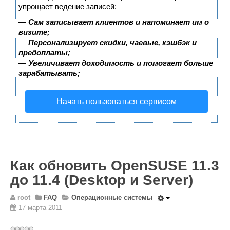
Wordpress
упрощает ведение записей:
HTML 5
—
Сам записывает клиентов и напоминает им о
визите;
Общее
—
Персонализирует скидки, чаевые, кэшбэк и
предоплаты;
FAQ
—
Увеличивает доходимость и помогает больше
зарабатывать;
Программы
Оборудование
Начать пользоваться сервисом
Операционные системы
Общее
Новости
Из жизни mini Server
Как обновить OpenSUSE 11.3
В интернете
до 11.4 (Desktop и Server)
Разное
root
FAQ
Операционные системы
Контакты
17 марта 2011
Поиск по сайту