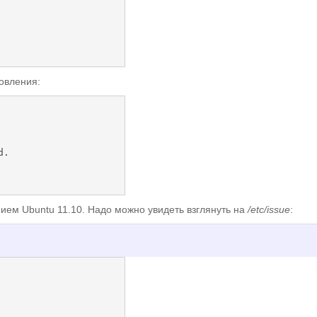
овления:
.

ием Ubuntu 11.10. Надо можно увидеть взглянуть на
/etc/issue
: