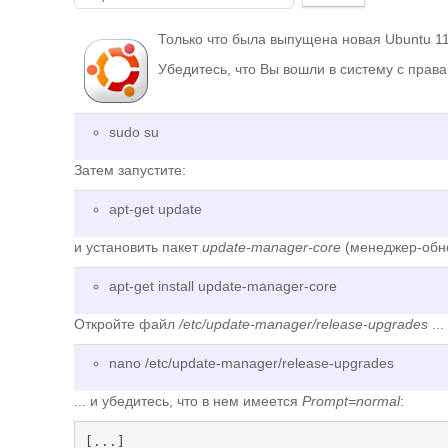
оцените
Только что была выпущена новая Ubuntu 11.
Убедитесь, что Вы вошли в систему с права
sudo su
Затем запустите:
apt-get update
и установить пакет
update-manager-core
(менеджер-обно
apt-get install update-manager-core
Откройте файл
/etc/update-manager/release-upgrades
...
nano /etc/update-manager/release-upgrades
... и убедитесь, что в нем имеется
Prompt=normal
:
[...]
