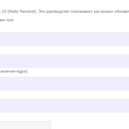
10 (Natty Narwhal). Это руководство показывает, как можно обновит
ми root:
вления-ядра):