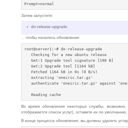
Prompt=normal
Затем запустите:
do-release-upgrade
... чтобы началось обновление:
root@server1:~# do-release-upgrade

   Checking for a new ubuntu release

   Get:1 Upgrade tool signature [198 B]

   Get:2 Upgrade tool [1164 kB]

   Fetched 1164 kB in 0s (0 B/s)

   extracting 'oneiric.tar.gz'

   authenticate 'oneiric.tar.gz' against 'oneiric.tar.gz.gpg'

   Reading cache

   Checking package manager

Во время обновления некоторых службы, возможно, 
отображается список услуг), оставите их по умолчанию
   Continue running under SSH?

В конце процесса обновления, вы должны удалить уста