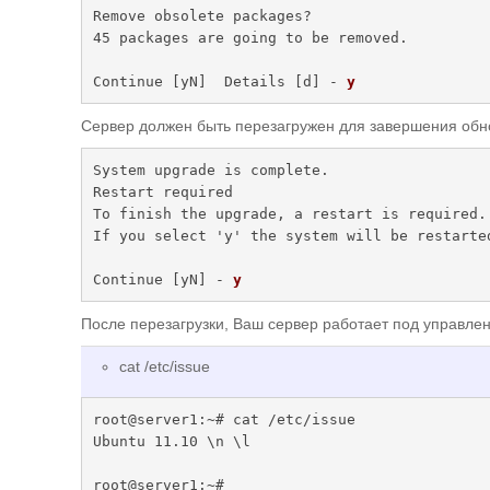
   This session appears to be running under ssh. It is not recomme
Remove obsolete packages?

nded

45 packages are going to be removed.

   to perform a upgrade over ssh currently because in case of fail
ure it

Continue [yN]  Details [d] - 
y
   is harder to recover.

Сервер должен быть перезагружен для завершения обн
   If you continue, an additional ssh daemon will be started at po
rt

System upgrade is complete.

   '1022'.

Restart required

   Do you want to continue?

To finish the upgrade, a restart is required.

If you select 'y' the system will be restarted
   Continue [yN] - 
y
Continue [yN] - 
y
   Starting additional sshd

После перезагрузки, Ваш сервер работает под управлен
   To make recovery in case of failure easier, an additional sshd 
will

cat /etc/issue
   be started on port '1022'. If anything goes wrong with the runn
ing

   ssh you can still connect to the additional one.

root@server1:~# cat /etc/issue

Ubuntu 11.10 \n \l

   To continue please press [ENTER] - 
ENTER
Confirm that you want to do the upgrade:

root@server1:~#