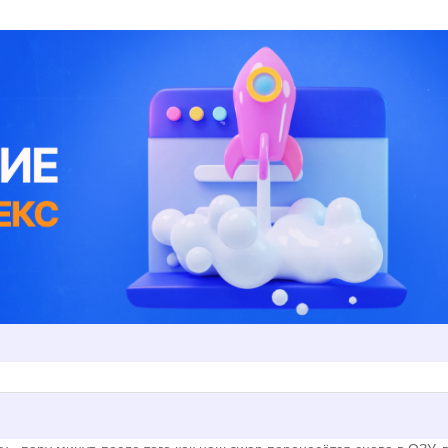
 Linux
1
Печать
кто-то использует много ОЗУ, перезагружаться чтоб очистить SWA
ер с несколькими сайтами, а то и с несколькими десятками, то по
ysql база. Хотя и с mysql есть лекарство, но о нём мы поговорим 
 одна команда, введённая от суперпользователя.