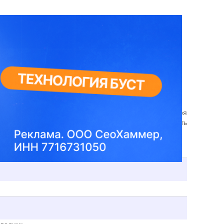
P. Ведь если его не очистить то машинка мягко говоря
сле перезагрузки приходится ещё и все их перепроверить
позже.