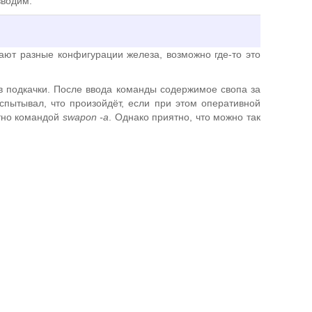
вводим:
ают разные конфигурации железа, возможно где-то это
в подкачки. После ввода команды содержимое свопа за
спытывал, что произойдёт, если при этом оперативной
атно командой
swapon -a
. Однако приятно, что можно так