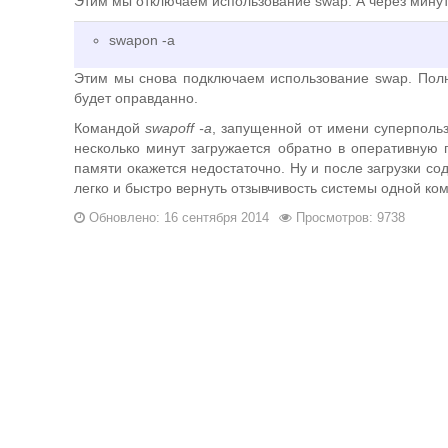
Этим мы отключаем использование swap. А через минуту
swapon -a
Этим мы снова подключаем использование swap. Полно
будет оправданно.
Командой
swapoff -a
, запущенной от имени суперполь
несколько минут загружается обратно в оперативную 
памяти окажется недостаточно. Ну и после загрузки с
легко и быстро вернуть отзывчивость системы одной ком
Обновлено: 16 сентября 2014
Просмотров: 9738