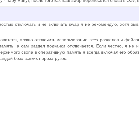
 - пару минут, после того как наш swap перенесётся снова в ОЗУ, 
стью отключать и не включать swap я не рекомендую, хотя быв
зователя, можно отключить использование всех разделов и файло
память, а сам раздел подкачки отключается. Если честно, я не и
одержимого свопа в оперативную память я всегда включал его обр
андой безо всяких перезагрузок.